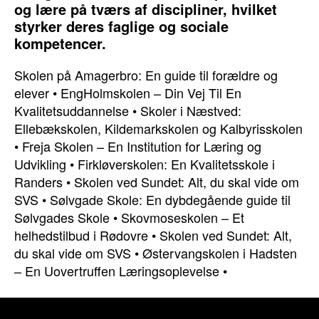
og lære på tværs af discipliner, hvilket
styrker deres faglige og sociale
kompetencer.
Skolen på Amagerbro: En guide til forældre og
elever
•
EngHolmskolen – Din Vej Til En
Kvalitetsuddannelse
•
Skoler i Næstved:
Ellebækskolen, Kildemarkskolen og Kalbyrisskolen
•
Freja Skolen – En Institution for Læring og
Udvikling
•
Firkløverskolen: En Kvalitetsskole i
Randers
•
Skolen ved Sundet: Alt, du skal vide om
SVS
•
Sølvgade Skole: En dybdegående guide til
Sølvgades Skole
•
Skovmoseskolen – Et
helhedstilbud i Rødovre
•
Skolen ved Sundet: Alt,
du skal vide om SVS
•
Østervangskolen i Hadsten
– En Uovertruffen Læringsoplevelse
•