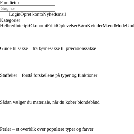
Familietur
Login
Opret konto
Nyhedsmail
Kategorier
Helbred
Interiør
Økonomi
Fritid
Oplevelser
Børn
Kvinder
Mænd
Mode
Und
Guide til sakse – fra børnesakse til præcisionssakse
Staffelier – forstå forskellene på typer og funktioner
Sådan vælger du materiale, når du køber blondebånd
Perler – et overblik over populære typer og farver