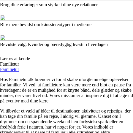
Brug dine erfaringer som styrke i dine nye relationer
Bliv mere bevidst om kønsstereotyper i medierne
Bevidste valg: Kvinder og bæredygtig livsstil i hverdagen
Lær os at kende
Familietur
Familietur
Hos Familietur.dk brænder vi for at skabe uforglemmelige oplevelser
for familier. Vi ved, at familieture kan være mere end blot en pause fra
hverdagen; de er en mulighed for at knytte bånd, dele glæder og skabe
minder, der varer livet ud. Vores mission er at inspirere dig til at tage ud
på eventyr med dine kære.
Vi tilbyder et væld af idéer til destinationer, aktiviteter og rejsetips, der
kan tage din familie på en rejse, I aldrig vil glemme. Uanset om I
drømmer om en spændende weekend i en forlystelsespark eller en
fredfyldt ferie i naturen, har vi noget for jer. Vores indhold er
skræddersyet til at passe til familier i alle størrelser og aldre.