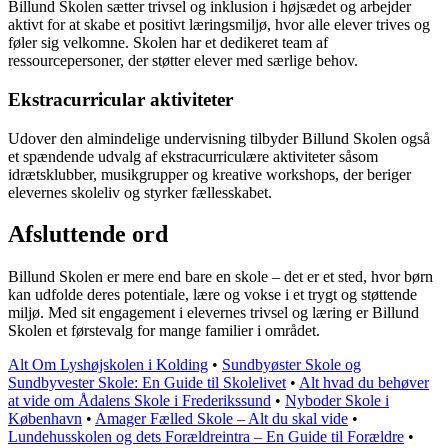
Billund Skolen sætter trivsel og inklusion i højsædet og arbejder
aktivt for at skabe et positivt læringsmiljø, hvor alle elever trives og
føler sig velkomne. Skolen har et dedikeret team af
ressourcepersoner, der støtter elever med særlige behov.
Ekstracurricular aktiviteter
Udover den almindelige undervisning tilbyder Billund Skolen også
et spændende udvalg af ekstracurriculære aktiviteter såsom
idrætsklubber, musikgrupper og kreative workshops, der beriger
elevernes skoleliv og styrker fællesskabet.
Afsluttende ord
Billund Skolen er mere end bare en skole – det er et sted, hvor børn
kan udfolde deres potentiale, lære og vokse i et trygt og støttende
miljø. Med sit engagement i elevernes trivsel og læring er Billund
Skolen et førstevalg for mange familier i området.
Alt Om Lyshøjskolen i Kolding
•
Sundbyøster Skole og
Sundbyvester Skole: En Guide til Skolelivet
•
Alt hvad du behøver
at vide om Ådalens Skole i Frederikssund
•
Nyboder Skole i
København
•
Amager Fælled Skole – Alt du skal vide
•
Lundehusskolen og dets Forældreintra – En Guide til Forældre
•