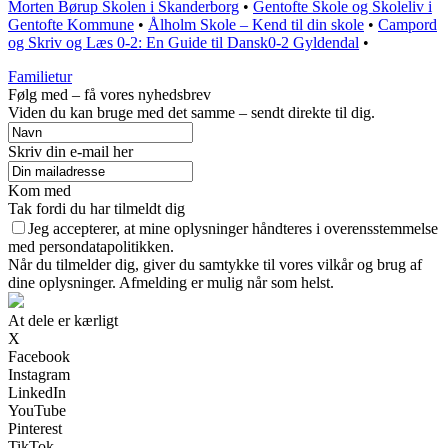
Morten Børup Skolen i Skanderborg
•
Gentofte Skole og Skoleliv i
Gentofte Kommune
•
Ålholm Skole – Kend til din skole
•
Campord
og Skriv og Læs 0-2: En Guide til Dansk0-2 Gyldendal
•
Familietur
Følg med – få vores nyhedsbrev
Viden du kan bruge med det samme – sendt direkte til dig.
Skriv din e-mail her
Kom med
Tak fordi du har tilmeldt dig
Jeg accepterer, at mine oplysninger håndteres i overensstemmelse
med persondatapolitikken.
Når du tilmelder dig, giver du samtykke til vores vilkår og brug af
dine oplysninger. Afmelding er mulig når som helst.
At dele er kærligt
X
Facebook
Instagram
LinkedIn
YouTube
Pinterest
TikTok