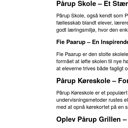
Pårup Skole – Et Stæ
Pårup Skole, også kendt som På
fællesskab blandt elever, lærer
godt læringsmiljø, hvor den enke
Fie Paarup – En Inspirend
Fie Paarup er den stolte skole
formået at løfte skolen til nye 
at eleverne trives både fagligt o
Pårup Køreskole – For
Pårup Køreskole er et populært
undervisningsmetoder rustes ele
med at opnå kørekortet på en s
Oplev Pårup Grillen –