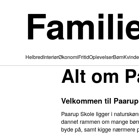
Famili
Helbred
Interiør
Økonomi
Fritid
Oplevelser
Børn
Kvinde
Alt om P
Velkommen til Paarup
Paarup Skole ligger i naturskøn
dannet rammen om mange børns 
byde på, samt kigge nærmere p