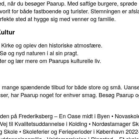
sted, når du besøger Paarup. Med saftige burgere, sprød
avorit for både fastboende og turister. Stemningen er afs
 perfekte sted at hygge sig med venner og familie.
ultur
irke og oplev den historiske atmosfære.
ø og nyd naturen i al sin pragt.
er og lær mere om Paarups kulturelle liv.
 mange spændende tilbud for både store og små. Uanset 
elser, har Paarup noget for enhver smag. Besøg Paarup o
den på Frederiksberg – En Oase midt i Byen
•
Novaskolen
Vej til Kvalitetsuddannelse i Kolding
•
Nordøstamager Sko
g Skole
•
Skoleferier og Ferieperioder i København 202