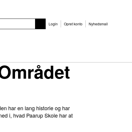
Login
Opret konto
Nyhedsmail
 Området
en har en lang historie og har
ed i, hvad Paarup Skole har at