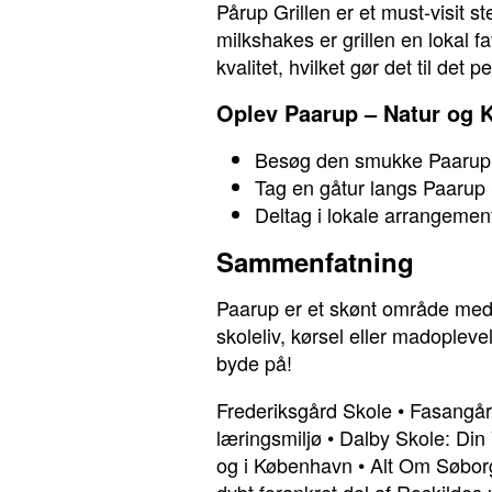
Pårup Grillen er et must-visit 
milkshakes er grillen en lokal f
kvalitet, hvilket gør det til det
Oplev Paarup – Natur og K
Besøg den smukke Paarup K
Tag en gåtur langs Paarup S
Deltag i lokale arrangement
Sammenfatning
Paarup er et skønt område med
skoleliv, kørsel eller madoplev
byde på!
Frederiksgård Skole
•
Fasangår
læringsmiljø
•
Dalby Skole: Din 
og i København
•
Alt Om Søbor