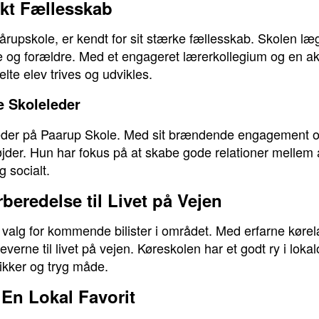
rkt Fællesskab
rupskole, er kendt for sit stærke fællesskab. Skolen læg
e og forældre. Med et engageret lærerkollegium og en ak
lte elev trives og udvikles.
e Skoleleder
leder på Paarup Skole. Med sit brændende engagement og
højder. Hun har fokus på at skabe gode relationer mellem a
g socialt.
beredelse til Livet på Vejen
 valg for kommende bilister i området. Med erfarne kør
verne til livet på vejen. Køreskolen har et godt ry i lok
ikker og tryg måde.
 En Lokal Favorit