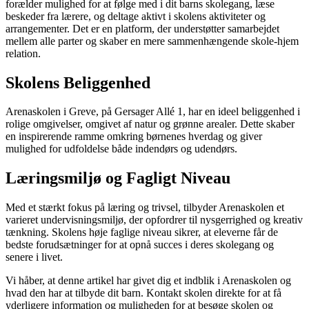
forælder mulighed for at følge med i dit barns skolegang, læse
beskeder fra lærere, og deltage aktivt i skolens aktiviteter og
arrangementer. Det er en platform, der understøtter samarbejdet
mellem alle parter og skaber en mere sammenhængende skole-hjem
relation.
Skolens Beliggenhed
Arenaskolen i Greve, på Gersager Allé 1, har en ideel beliggenhed i
rolige omgivelser, omgivet af natur og grønne arealer. Dette skaber
en inspirerende ramme omkring børnenes hverdag og giver
mulighed for udfoldelse både indendørs og udendørs.
Læringsmiljø og Fagligt Niveau
Med et stærkt fokus på læring og trivsel, tilbyder Arenaskolen et
varieret undervisningsmiljø, der opfordrer til nysgerrighed og kreativ
tænkning. Skolens høje faglige niveau sikrer, at eleverne får de
bedste forudsætninger for at opnå succes i deres skolegang og
senere i livet.
Vi håber, at denne artikel har givet dig et indblik i Arenaskolen og
hvad den har at tilbyde dit barn. Kontakt skolen direkte for at få
yderligere information og muligheden for at besøge skolen og