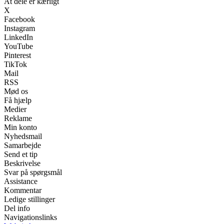
At dele er kærligt
X
Facebook
Instagram
LinkedIn
YouTube
Pinterest
TikTok
Mail
RSS
Mød os
Få hjælp
Medier
Reklame
Min konto
Nyhedsmail
Samarbejde
Send et tip
Beskrivelse
Svar på spørgsmål
Assistance
Kommentar
Ledige stillinger
Del info
Navigationslinks