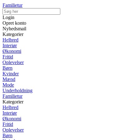
Familietur
Login
Opret konto
Nyhedsmail
Kategorier
Helbred
Interiør
Økonomi
Fritid
Oplevelser
Børn
Kvinder
Mænd
Mode
Underholdning
Familietur
Kategorier
Helbred
Interiør
Økonomi
Fritid
Oplevelser
Børn