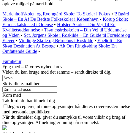
opleve miljøet på nært hold.
Marienhoffskolen og Ryomgård Skole: To Skoler i Fokus
•
Blågård
Skole – En Af De Bedste Folkeskoler i København
•
Korup Skole:
Et musikalsk sted i Odense
•
Holsted Skole – Din Vej Til En
Kvalitetsuddannelse
•
Tjørnegårdsskolen – Din Vej til Uddannelse
og Viden
•
Sct. Jørgens Skole i Roskilde – En Guide til Forældre og
Elever
•
Vindinge Skole og Børnehus i Roskilde
•
Ebeltoft – En
Skøn Destination At Besøge
•
Alt Om Ringkøbing Skole: En
Omfattende Guide
•
Familietur
Følg med – få vores nyhedsbrev
Viden du kan bruge med det samme – sendt direkte til dig.
Skriv din e-mail her
Kom med
Tak fordi du har tilmeldt dig
Jeg accepterer, at mine oplysninger håndteres i overensstemmelse
med persondatapolitikken.
Når du tilmelder dig, giver du samtykke til vores vilkår og brug af
dine oplysninger. Afmelding er mulig når som helst.