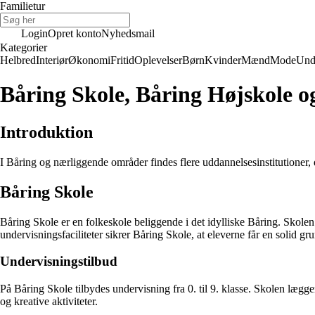
Familietur
Login
Opret konto
Nyhedsmail
Kategorier
Helbred
Interiør
Økonomi
Fritid
Oplevelser
Børn
Kvinder
Mænd
Mode
Und
Båring Skole, Båring Højskole o
Introduktion
I Båring og nærliggende områder findes flere uddannelsesinstitutioner, de
Båring Skole
Båring Skole er en folkeskole beliggende i det idylliske Båring. Skolen
undervisningsfaciliteter sikrer Båring Skole, at eleverne får en solid g
Undervisningstilbud
På Båring Skole tilbydes undervisning fra 0. til 9. klasse. Skolen lægge
og kreative aktiviteter.