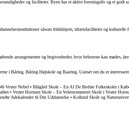
esmuligheder og faciliteter. Byen har et aktivt foreningsliv og et godt 
nelsesinstitutioner såsom fritidshjem, idrætsfaciliteter og kulturelle f
løbende arrangementer og begivenheder, hvor beboerne kan mødes, lær
erne i Båring, Båring Højskole og Baaring. Uanset om du er interesseret 
040 Vester Nebel
•
Blågård Skole – En Af De Bedste Folkeskoler i Kø
litet
•
Vester Hornum Skole – En Velrenommeret Skole i Vester Hor
ndte Julekalender til Din Uddannelse
•
Kollund Skole og Naturuniver