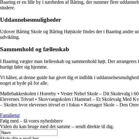
Baaring er en lille by i nærheden af Båring, der rummer flere uddannels
studere.
Uddannelsesmuligheder
Udover Båring Skole og Båring Højskole findes der i Baaring andre uddan
udvikling.
Sammenhold og fællesskab
I Baaring vægter man fællesskab og sammenhold højt. Der arrangeres 
hurtigt føler sig hjemme.
Vi håber, at denne guide har givet dig et indblik i uddannelsesmulighed
noget at byde på for alle.
Møllebakkeskolen i Horreby
•
Vester Nebel Skole – Dit Skolevalg i 6
Elevernes Trivsel
•
Skovvangskolen i Hammel – Et Skolevalg Med Kva
– Skolen hvor elevernes trivsel er i fokus
•
Korsager Skole – Den Omve
Familietur
Følg med – få vores nyhedsbrev
Viden du kan bruge med det samme – sendt direkte til dig.
Skriv din e-mail her