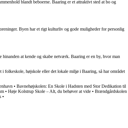
sammenhold blandt beboerne. Baaring er et attraktivt sted at bo og
oreninger. Byen har et rigt kulturliv og gode muligheder for personlig
e hinanden at kende og skabe netværk. Baaring er en by, hvor man
i folkeskole, højskole eller det lokale miljø i Baaring, så har området
benhavn
•
Bavnehøjskolen: En Skole i Hadsten med Stor Dedikation til
num
•
Høje Kolstrup Skole – Alt, du behøver at vide
•
Brændgårdskolen
s
•