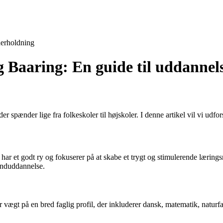
erholdning
g Baaring: En guide til uddanne
r spænder lige fra folkeskoler til højskoler. I denne artikel vil vi udfo
 har et godt ry og fokuserer på at skabe et trygt og stimulerende lærin
runduddannelse.
r vægt på en bred faglig profil, der inkluderer dansk, matematik, naturf