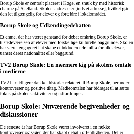
Borup Skole er centralt placeret i Køge, en smuk by med historisk
charme på Sjælland. Skolens adresse er [indsæt adresse], hvilket gør
den let tilgængelig for elever og forældre i lokalområdet.
Borup Skole og Udlændingedebatten
Et emne, der har været genstand for debat omkring Borup Skole, er
tilstedeværelsen af elever med forskellige kulturelle baggrunde. Skolen
har været engageret i at skabe et inkluderende miljø for alle elever,
uanset deres nationalitet eller baggrund.
TV2 Borup Skole: En nærmere kig på skolens omtale
i medierne
TV2 har tidligere dækket historier relateret til Borup Skole, herunder
kontroverser og positive tiltag. Medieomtalen har bidraget til at sætte
fokus på skolens aktiviteter og udfordringer.
Borup Skole: Nuværende begivenheder og
diskussioner
De seneste år har Borup Skole været involveret i en række
kontroverser og sager, der har skabt debat i offentligheden. Det er