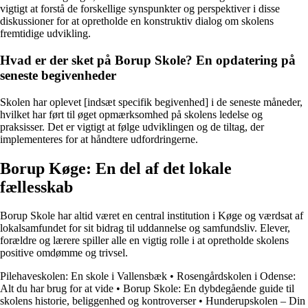
vigtigt at forstå de forskellige synspunkter og perspektiver i disse
diskussioner for at opretholde en konstruktiv dialog om skolens
fremtidige udvikling.
Hvad er der sket på Borup Skole? En opdatering på
seneste begivenheder
Skolen har oplevet [indsæt specifik begivenhed] i de seneste måneder,
hvilket har ført til øget opmærksomhed på skolens ledelse og
praksisser. Det er vigtigt at følge udviklingen og de tiltag, der
implementeres for at håndtere udfordringerne.
Borup Køge: En del af det lokale
fællesskab
Borup Skole har altid været en central institution i Køge og værdsat af
lokalsamfundet for sit bidrag til uddannelse og samfundsliv. Elever,
forældre og lærere spiller alle en vigtig rolle i at opretholde skolens
positive omdømme og trivsel.
Pilehaveskolen: En skole i Vallensbæk
•
Rosengårdskolen i Odense:
Alt du har brug for at vide
•
Borup Skole: En dybdegående guide til
skolens historie, beliggenhed og kontroverser
•
Hunderupskolen – Din