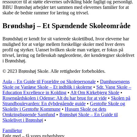
ressourcer til at støtte elevernes udvikling både fagligt og personligt.
BBU Brønshøj arbejder tæt sammen med elevernes familier for at
skabe de bedste rammer for læring og trivsel.
Brøndshøj – Et Spændende Skoleområde
Brøndshøj er kendt for sit varierede skoletilbud, hvor eleverne har
mulighed for at vælge mellem forskellige skoler med hver deres
profil og styrker. Uanset hvilken skole man vælger, er fokus på
trivsel, læring og fællesskab nøgleordene, der kendetegner skolelivet
i Brøndshøj.
© 2023 Brønshøj Skole. Alle rettigheder forbeholdes.
Aula – En Guide til Forældre og Skolepersonale
•
Damhusengens
Skole og Vanløse Skole – Et indblik i skolerne
•
Sdr. Vang Skole –
Education Excellence in Kolding
•
Alt Om Kirkebjerg Skole
•
Rosengårdskolen i Odense: Alt du har brug for at vide
•
Skolen på
Strandboulevarden: En dybdegående guide
•
Gentofte Skole og
Skoleliv i Gentofte Kommune
•
Husum Skole og dets
Omkringliggende Samfund
•
Brønshøj Skole – En Guide til
Skolelivet i Brønshøj
•
Familietur
Følg med – få vores nyhedsbrev