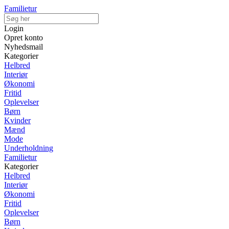
Familietur
Login
Opret konto
Nyhedsmail
Kategorier
Helbred
Interiør
Økonomi
Fritid
Oplevelser
Børn
Kvinder
Mænd
Mode
Underholdning
Familietur
Kategorier
Helbred
Interiør
Økonomi
Fritid
Oplevelser
Børn