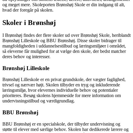
og meget mere. Skoleporten Brønshøj Skole er din indgang til alt,
hvad der foregår på skolen.
Skoler i Brønshøj
I Brønshøj findes der flere skoler ud over Brønshøj Skole, heriblandt
Brønshøj Lilleskole og BBU Brønshøj. Disse skoler bidrager til
mangfoldigheden i uddannelsestilbud og læringsmiljøer i området,
så eleverne får mulighed for at vælge den skole, der bedst matcher
deres behov og interesser.
Brønshøj Lilleskole
Brønshøj Lilleskole er en privat grundskole, der vægter faglighed,
trivsel og nærvær højt. Skolen tilbyder en tryg og inkluderende
læringsmiljø, hvor elevernes individuelle behov og potentialer
prioriteres. Besøg skolens hjemmeside for mere information om
undervisningstilbud og værdigrundlag.
BBU Brønshøj
BBU Brønshøj er en specialskole, der tilbyder undervisning og
støtte til elever med særlige behov. Skolen har dedikerede lærere og