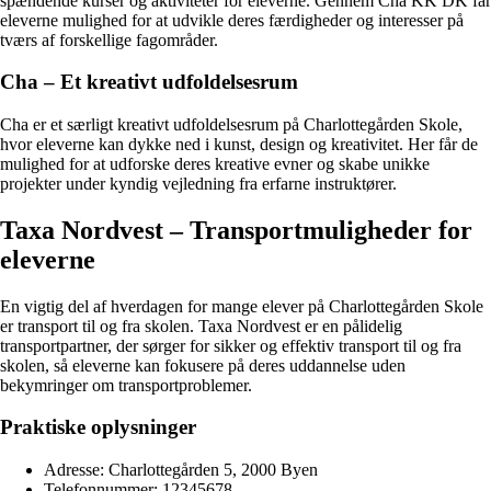
spændende kurser og aktiviteter for eleverne. Gennem Cha KK DK får
eleverne mulighed for at udvikle deres færdigheder og interesser på
tværs af forskellige fagområder.
Cha – Et kreativt udfoldelsesrum
Cha er et særligt kreativt udfoldelsesrum på Charlottegården Skole,
hvor eleverne kan dykke ned i kunst, design og kreativitet. Her får de
mulighed for at udforske deres kreative evner og skabe unikke
projekter under kyndig vejledning fra erfarne instruktører.
Taxa Nordvest – Transportmuligheder for
eleverne
En vigtig del af hverdagen for mange elever på Charlottegården Skole
er transport til og fra skolen. Taxa Nordvest er en pålidelig
transportpartner, der sørger for sikker og effektiv transport til og fra
skolen, så eleverne kan fokusere på deres uddannelse uden
bekymringer om transportproblemer.
Praktiske oplysninger
Adresse: Charlottegården 5, 2000 Byen
Telefonnummer: 12345678