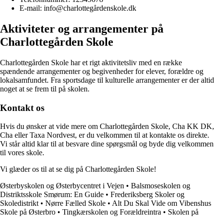
E-mail: info@charlottegårdenskole.dk
Aktiviteter og arrangementer på
Charlottegården Skole
Charlottegården Skole har et rigt aktivitetsliv med en række
spændende arrangementer og begivenheder for elever, forældre og
lokalsamfundet. Fra sportsdage til kulturelle arrangementer er der altid
noget at se frem til på skolen.
Kontakt os
Hvis du ønsker at vide mere om Charlottegården Skole, Cha KK DK,
Cha eller Taxa Nordvest, er du velkommen til at kontakte os direkte.
Vi står altid klar til at besvare dine spørgsmål og byde dig velkommen
til vores skole.
Vi glæder os til at se dig på Charlottegården Skole!
Østerbyskolen og Østerbycentret i Vejen
•
Balsmoseskolen og
Distriktsskole Smørum: En Guide
•
Frederiksberg Skoler og
Skoledistrikt
•
Nørre Fælled Skole
•
Alt Du Skal Vide om Vibenshus
Skole på Østerbro
•
Tingkærskolen og Forældreintra
•
Skolen på