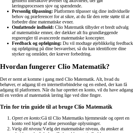
gennem interaktive øvelser og aktiviteter, der gør
læringsprocessen sjov og spændende.
Personlig tilpasning:
Platformen tilpasser sig dine individuelle
behov og præferencer for at sikre, at du får den rette støtte til at
forbedre dine matematiske evner.
Omfattende indhold:
Clio Matematik tilbyder et bredt udvalg
af matematiske emner, der dækker alt fra grundlæggende
regneregler til avancerede matematiske koncepter.
Feedback og opfølgning:
Du vil modtage øjeblikkelig feedback
og opfølgning på dine besvarelser, så du kan identificere dine
styrker og områder, der kræver forbedring.
Hvordan fungerer Clio Matematik?
Det er nemt at komme i gang med Clio Matematik. Alt, hvad du
behøver, er adgang til en internetforbindelse og en enhed, der kan få
adgang til platformen. Når du har oprettet en konto, vil du have adgang
til en verden af matematisk læring lige ved dine fingre.
Trin for trin guide til at bruge Clio Matematik
Opret en konto:
Gå til Clio Matematiks hjemmeside og opret en
konto ved hjælp af dine personlige oplysninger.
Vælg dit niveau:
Vælg det matematiske niveau, du ønsker at