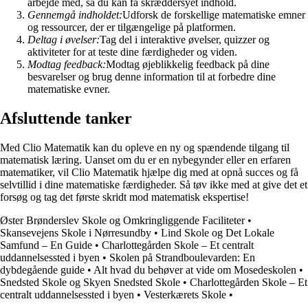
arbejde med, så du kan få skræddersyet indhold.
Gennemgå indholdet:
Udforsk de forskellige matematiske emner
og ressourcer, der er tilgængelige på platformen.
Deltag i øvelser:
Tag del i interaktive øvelser, quizzer og
aktiviteter for at teste dine færdigheder og viden.
Modtag feedback:
Modtag øjeblikkelig feedback på dine
besvarelser og brug denne information til at forbedre dine
matematiske evner.
Afsluttende tanker
Med Clio Matematik kan du opleve en ny og spændende tilgang til
matematisk læring. Uanset om du er en nybegynder eller en erfaren
matematiker, vil Clio Matematik hjælpe dig med at opnå succes og få
selvtillid i dine matematiske færdigheder. Så tøv ikke med at give det et
forsøg og tag det første skridt mod matematisk ekspertise!
Øster Brønderslev Skole og Omkringliggende Faciliteter
•
Skansevejens Skole i Nørresundby
•
Lind Skole og Det Lokale
Samfund – En Guide
•
Charlottegården Skole – Et centralt
uddannelsessted i byen
•
Skolen på Strandboulevarden: En
dybdegående guide
•
Alt hvad du behøver at vide om Mosedeskolen
•
Snedsted Skole og Skyen Snedsted Skole
•
Charlottegården Skole – Et
centralt uddannelsessted i byen
•
Vesterkærets Skole
•