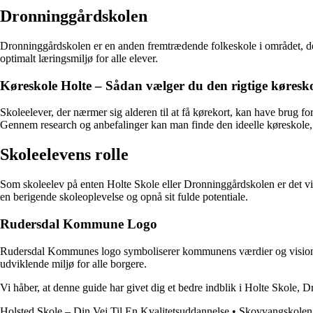
Dronninggårdskolen
Dronninggårdskolen er en anden fremtrædende folkeskole i området, der
optimalt læringsmiljø for alle elever.
Køreskole Holte – Sådan vælger du den rigtige køresk
Skoleelever, der nærmer sig alderen til at få kørekort, kan have brug for
Gennem research og anbefalinger kan man finde den ideelle køreskole, d
Skoleelevens rolle
Som skoleelev på enten Holte Skole eller Dronninggårdskolen er det vigt
en berigende skoleoplevelse og opnå sit fulde potentiale.
Rudersdal Kommune Logo
Rudersdal Kommunes logo symboliserer kommunens værdier og visioner.
udviklende miljø for alle borgere.
Vi håber, at denne guide har givet dig et bedre indblik i Holte Skole,
Holsted Skole – Din Vej Til En Kvalitetsuddannelse
•
Skovvangskolen 