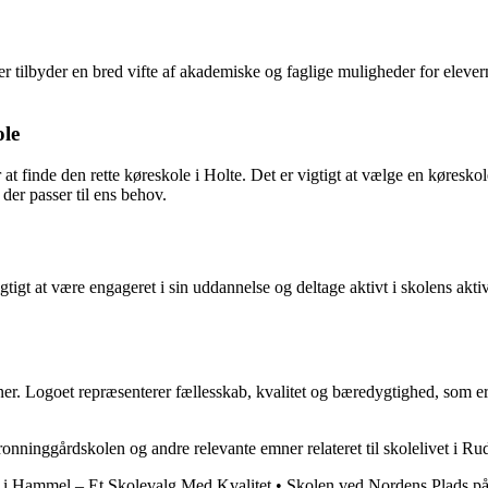
 tilbyder en bred vifte af akademiske og faglige muligheder for elever
ole
 at finde den rette køreskole i Holte. Det er vigtigt at vælge en køreskol
er passer til ens behov.
igt at være engageret i sin uddannelse og deltage aktivt i skolens aktiv
 Logoet repræsenterer fællesskab, kvalitet og bæredygtighed, som er 
 Dronninggårdskolen og andre relevante emner relateret til skolelivet i
i Hammel – Et Skolevalg Med Kvalitet
•
Skolen ved Nordens Plads på F