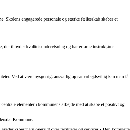
ne. Skolens engagerede personale og stærke fællesskab skaber et
e, der tilbyder kvalitetsundervisning og har erfarne instruktører.
iteter. Ved at være nysgerrig, ansvarlig og samarbejdsvillig kan man få
centrale elementer i kommunens arbejde med at skabe et positivt og
 Rudersdal Kommune.
rederiksberg: En oversigt over faciliteter og services
•
Den komplette