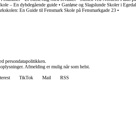
kole – En dybdegående guide
•
Ganløse og Slagslunde Skoler i Egeda
rkskolen: En Guide til Fensmark Skole på Fensmarkgade 23
•
ed persondatapolitikken.
e oplysninger. Afmelding er mulig når som helst.
terest
TikTok
Mail
RSS