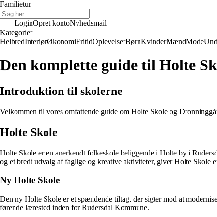
Familietur
Login
Opret konto
Nyhedsmail
Kategorier
Helbred
Interiør
Økonomi
Fritid
Oplevelser
Børn
Kvinder
Mænd
Mode
Und
Den komplette guide til Holte S
Introduktion til skolerne
Velkommen til vores omfattende guide om Holte Skole og Dronninggårds
Holte Skole
Holte Skole er en anerkendt folkeskole beliggende i Holte by i Ruder
og et bredt udvalg af faglige og kreative aktiviteter, giver Holte Skole e
Ny Holte Skole
Den ny Holte Skole er et spændende tiltag, der sigter mod at moderniser
førende lærested inden for Rudersdal Kommune.