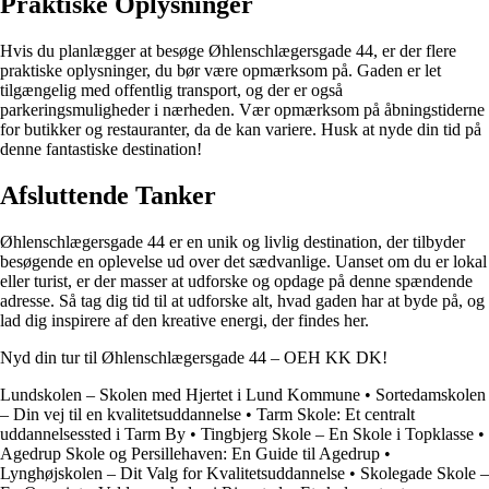
Praktiske Oplysninger
Hvis du planlægger at besøge Øhlenschlægersgade 44, er der flere
praktiske oplysninger, du bør være opmærksom på. Gaden er let
tilgængelig med offentlig transport, og der er også
parkeringsmuligheder i nærheden. Vær opmærksom på åbningstiderne
for butikker og restauranter, da de kan variere. Husk at nyde din tid på
denne fantastiske destination!
Afsluttende Tanker
Øhlenschlægersgade 44 er en unik og livlig destination, der tilbyder
besøgende en oplevelse ud over det sædvanlige. Uanset om du er lokal
eller turist, er der masser at udforske og opdage på denne spændende
adresse. Så tag dig tid til at udforske alt, hvad gaden har at byde på, og
lad dig inspirere af den kreative energi, der findes her.
Nyd din tur til Øhlenschlægersgade 44 – OEH KK DK!
Lundskolen – Skolen med Hjertet i Lund Kommune
•
Sortedamskolen
– Din vej til en kvalitetsuddannelse
•
Tarm Skole: Et centralt
uddannelsessted i Tarm By
•
Tingbjerg Skole – En Skole i Topklasse
•
Agedrup Skole og Persillehaven: En Guide til Agedrup
•
Lynghøjskolen – Dit Valg for Kvalitetsuddannelse
•
Skolegade Skole –