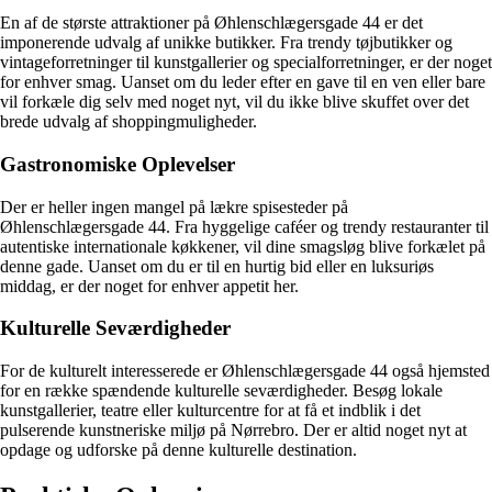
En af de største attraktioner på Øhlenschlægersgade 44 er det
imponerende udvalg af unikke butikker. Fra trendy tøjbutikker og
vintageforretninger til kunstgallerier og specialforretninger, er der noget
for enhver smag. Uanset om du leder efter en gave til en ven eller bare
vil forkæle dig selv med noget nyt, vil du ikke blive skuffet over det
brede udvalg af shoppingmuligheder.
Gastronomiske Oplevelser
Der er heller ingen mangel på lækre spisesteder på
Øhlenschlægersgade 44. Fra hyggelige caféer og trendy restauranter til
autentiske internationale køkkener, vil dine smagsløg blive forkælet på
denne gade. Uanset om du er til en hurtig bid eller en luksuriøs
middag, er der noget for enhver appetit her.
Kulturelle Seværdigheder
For de kulturelt interesserede er Øhlenschlægersgade 44 også hjemsted
for en række spændende kulturelle seværdigheder. Besøg lokale
kunstgallerier, teatre eller kulturcentre for at få et indblik i det
pulserende kunstneriske miljø på Nørrebro. Der er altid noget nyt at
opdage og udforske på denne kulturelle destination.