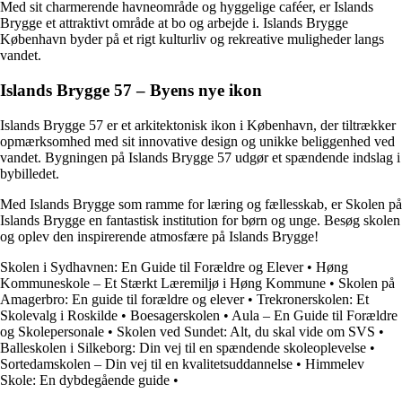
Med sit charmerende havneområde og hyggelige caféer, er Islands
Brygge et attraktivt område at bo og arbejde i. Islands Brygge
København byder på et rigt kulturliv og rekreative muligheder langs
vandet.
Islands Brygge 57 – Byens nye ikon
Islands Brygge 57 er et arkitektonisk ikon i København, der tiltrækker
opmærksomhed med sit innovative design og unikke beliggenhed ved
vandet. Bygningen på Islands Brygge 57 udgør et spændende indslag i
bybilledet.
Med Islands Brygge som ramme for læring og fællesskab, er Skolen på
Islands Brygge en fantastisk institution for børn og unge. Besøg skolen
og oplev den inspirerende atmosfære på Islands Brygge!
Skolen i Sydhavnen: En Guide til Forældre og Elever
•
Høng
Kommuneskole – Et Stærkt Læremiljø i Høng Kommune
•
Skolen på
Amagerbro: En guide til forældre og elever
•
Trekronerskolen: Et
Skolevalg i Roskilde
•
Boesagerskolen
•
Aula – En Guide til Forældre
og Skolepersonale
•
Skolen ved Sundet: Alt, du skal vide om SVS
•
Balleskolen i Silkeborg: Din vej til en spændende skoleoplevelse
•
Sortedamskolen – Din vej til en kvalitetsuddannelse
•
Himmelev
Skole: En dybdegående guide
•