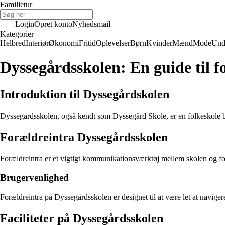
Familietur
Login
Opret konto
Nyhedsmail
Kategorier
Helbred
Interiør
Økonomi
Fritid
Oplevelser
Børn
Kvinder
Mænd
Mode
Und
Dyssegårdsskolen: En guide til f
Introduktion til Dyssegårdskolen
Dyssegårdsskolen, også kendt som Dyssegård Skole, er en folkeskole be
Forældreintra Dyssegårdsskolen
Forældreintra er et vigtigt kommunikationsværktøj mellem skolen og fo
Brugervenlighed
Forældreintra på Dyssegårdsskolen er designet til at være let at navige
Faciliteter på Dyssegårdsskolen