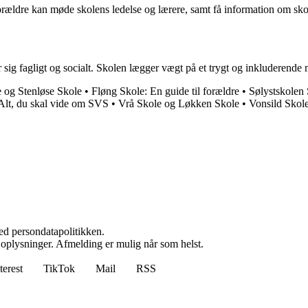
ldre kan møde skolens ledelse og lærere, samt få information om skolen
 sig fagligt og socialt. Skolen lægger vægt på et trygt og inkluderende m
 og Stenløse Skole
•
Fløng Skole: En guide til forældre
•
Sølystskolen
Alt, du skal vide om SVS
•
Vrå Skole og Løkken Skole
•
Vonsild Skole
ed persondatapolitikken.
e oplysninger. Afmelding er mulig når som helst.
terest
TikTok
Mail
RSS