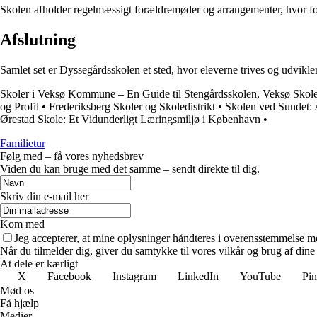
Skolen afholder regelmæssigt forældremøder og arrangementer, hvor foræ
Afslutning
Samlet set er Dyssegårdsskolen et sted, hvor eleverne trives og udvikler
Skoler i Veksø Kommune – En Guide til Stengårdsskolen, Veksø Skole
og Profil
•
Frederiksberg Skoler og Skoledistrikt
•
Skolen ved Sundet: 
Ørestad Skole: Et Vidunderligt Læringsmiljø i København
•
Familietur
Følg med – få vores nyhedsbrev
Viden du kan bruge med det samme – sendt direkte til dig.
Skriv din e-mail her
Kom med
Jeg accepterer, at mine oplysninger håndteres i overensstemmelse m
Når du tilmelder dig, giver du samtykke til vores vilkår og brug af din
At dele er kærligt
X
Facebook
Instagram
LinkedIn
YouTube
Pin
Mød os
Få hjælp
Medier