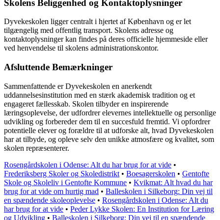
Skolens Beliggenhed og Kontaktoplysninger
Dyvekeskolen ligger centralt i hjertet af København og er let
tilgængelig med offentlig transport. Skolens adresse og
kontaktoplysninger kan findes på deres officielle hjemmeside eller
ved henvendelse til skolens administrationskontor.
Afsluttende Bemærkninger
Sammenfattende er Dyvekeskolen en anerkendt
uddannelsesinstitution med en stærk akademisk tradition og et
engageret fællesskab. Skolen tilbyder en inspirerende
læringsoplevelse, der udfordrer elevernes intellektuelle og personlige
udvikling og forbereder dem til en succesfuld fremtid. Vi opfordrer
potentielle elever og forældre til at udforske alt, hvad Dyvekeskolen
har at tilbyde, og opleve selv den unikke atmosfære og kvalitet, som
skolen repræsenterer.
Rosengårdskolen i Odense: Alt du har brug for at vide
•
Frederiksberg Skoler og Skoledistrikt
•
Boesagerskolen
•
Gentofte
Skole og Skoleliv i Gentofte Kommune
•
Kvikmat: Alt hvad du har
brug for at vide om hurtig mad
•
Balleskolen i Silkeborg: Din vej til
en spændende skoleoplevelse
•
Rosengårdskolen i Odense: Alt du
har brug for at vide
•
Peder Lykke Skolen: En Institution for Læring
og Udvikling
•
Balleskolen i Silkeborg: Din vej til en spændende