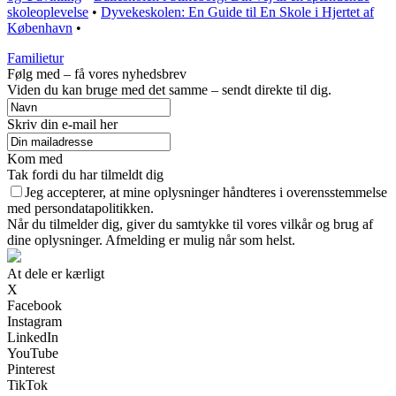
skoleoplevelse
•
Dyvekeskolen: En Guide til En Skole i Hjertet af
København
•
Familietur
Følg med – få vores nyhedsbrev
Viden du kan bruge med det samme – sendt direkte til dig.
Skriv din e-mail her
Kom med
Tak fordi du har tilmeldt dig
Jeg accepterer, at mine oplysninger håndteres i overensstemmelse
med persondatapolitikken.
Når du tilmelder dig, giver du samtykke til vores vilkår og brug af
dine oplysninger. Afmelding er mulig når som helst.
At dele er kærligt
X
Facebook
Instagram
LinkedIn
YouTube
Pinterest
TikTok