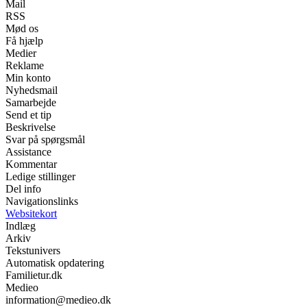
Mail
RSS
Mød os
Få hjælp
Medier
Reklame
Min konto
Nyhedsmail
Samarbejde
Send et tip
Beskrivelse
Svar på spørgsmål
Assistance
Kommentar
Ledige stillinger
Del info
Navigationslinks
Websitekort
Indlæg
Arkiv
Tekstunivers
Automatisk opdatering
Familietur.dk
Medieo
information@medieo.dk