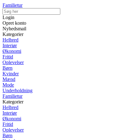
Familietur
Login
Opret konto
Nyhedsmail
Kategorier
Helbred
Interiør
Økonomi
Fritid
Oplevelser
Børn
Kvinder
Mænd
Mode
Underholdning
Familietur
Kategorier
Helbred
Interiør
Økonomi
Fritid
Oplevelser
Børn