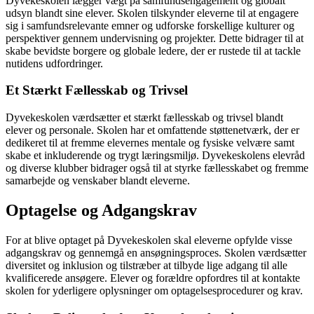
Dyvekeskolen lægger vægt på samfundsengagement og globalt
udsyn blandt sine elever. Skolen tilskynder eleverne til at engagere
sig i samfundsrelevante emner og udforske forskellige kulturer og
perspektiver gennem undervisning og projekter. Dette bidrager til at
skabe bevidste borgere og globale ledere, der er rustede til at tackle
nutidens udfordringer.
Et Stærkt Fællesskab og Trivsel
Dyvekeskolen værdsætter et stærkt fællesskab og trivsel blandt
elever og personale. Skolen har et omfattende støttenetværk, der er
dedikeret til at fremme elevernes mentale og fysiske velvære samt
skabe et inkluderende og trygt læringsmiljø. Dyvekeskolens elevråd
og diverse klubber bidrager også til at styrke fællesskabet og fremme
samarbejde og venskaber blandt eleverne.
Optagelse og Adgangskrav
For at blive optaget på Dyvekeskolen skal eleverne opfylde visse
adgangskrav og gennemgå en ansøgningsproces. Skolen værdsætter
diversitet og inklusion og tilstræber at tilbyde lige adgang til alle
kvalificerede ansøgere. Elever og forældre opfordres til at kontakte
skolen for yderligere oplysninger om optagelsesprocedurer og krav.