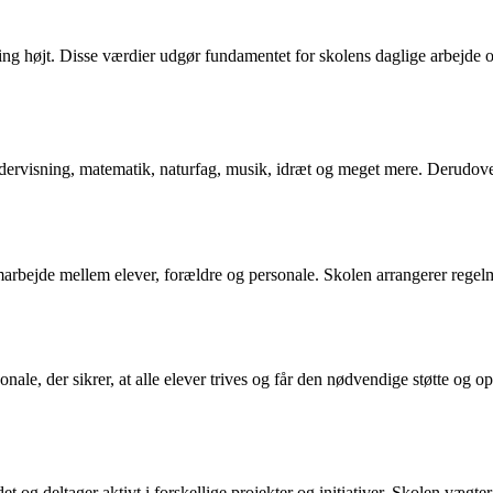
g højt. Disse værdier udgør fundamentet for skolens daglige arbejde og
ndervisning, matematik, naturfag, musik, idræt og meget mere. Derudover 
arbejde mellem elever, forældre og personale. Skolen arrangerer regelm
onale, der sikrer, at alle elever trives og får den nødvendige støtte og
et og deltager aktivt i forskellige projekter og initiativer. Skolen vægt