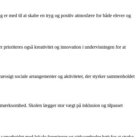
 er med til at skabe en tryg og positiv atmosfære for både elever og
prioriteres også kreativitet og innovation i undervisningen for at
æssigt sociale arrangementer og aktiviteter, der styrker sammenholdet
 opmærksomhed. Skolen lægger stor vægt på inklusion og tilpasset
er samarbejdet med lokale foreninger og virksomheder højt for at styrke