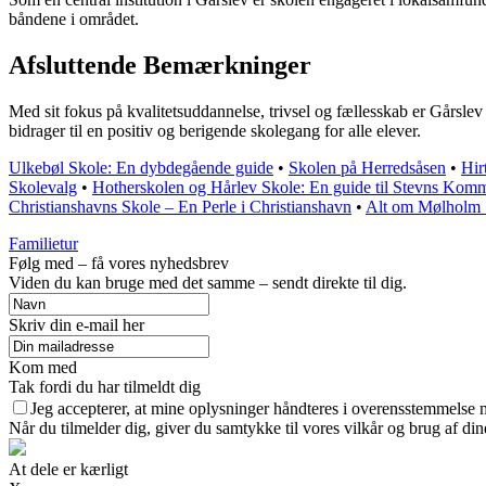
båndene i området.
Afsluttende Bemærkninger
Med sit fokus på kvalitetsuddannelse, trivsel og fællesskab er Gårsle
bidrager til en positiv og berigende skolegang for alle elever.
Ulkebøl Skole: En dybdegående guide
•
Skolen på Herredsåsen
•
Hir
Skolevalg
•
Hotherskolen og Hårlev Skole: En guide til Stevns Kom
Christianshavns Skole – En Perle i Christianshavn
•
Alt om Mølholm S
Familietur
Følg med – få vores nyhedsbrev
Viden du kan bruge med det samme – sendt direkte til dig.
Skriv din e-mail her
Kom med
Tak fordi du har tilmeldt dig
Jeg accepterer, at mine oplysninger håndteres i overensstemmelse 
Når du tilmelder dig, giver du samtykke til vores vilkår og brug af di
At dele er kærligt