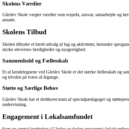
Skolens Værdier
Gårslev Skole vægter værdier som respekt, ansvar, samarbejde og lærin
ansatte.
Skolens Tilbud
Skolen tilbyder et bredt udvalg af fag og aktiviteter, herunder sprogu
styrke elevernes færdigheder og nysgerrighed.
Sammenhold og Fællesskab
Et af kendetegnene ved Gårslev Skole er det stærke fællesskab og sam
og trivslen på tværs af årgange.
Støtte og Særlige Behov
Gårslev Skole har et dedikeret team af specialpædagoger og støttepers
undervisning.
Engagement i Lokalsamfundet
Som en central institution i Gårslev er skolen engageret i lokalsamfund