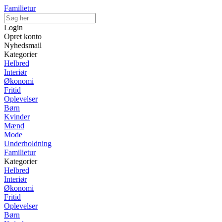
Familietur
Login
Opret konto
Nyhedsmail
Kategorier
Helbred
Interiør
Økonomi
Fritid
Oplevelser
Børn
Kvinder
Mænd
Mode
Underholdning
Familietur
Kategorier
Helbred
Interiør
Økonomi
Fritid
Oplevelser
Børn