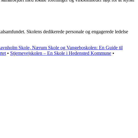
lokalsamfundet. Skolens dedikerede personale og engagerede ledelse
avnholm Skole, Nærum Skole og Vangeboskolen: En Guide til
tet
•
Stjernevejskolen – En Skole i Hedensted Kommune
•