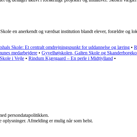
v Skole en anerkendt og værdsat institution blandt elever, forældre og 
tshals Skole: Et centralt omdrejningspunkt for uddannelse og læring
•
R
munes medarbejdere
•
Gyvelhøjskolen, Galten Skole og Skanderborgkor
kole i Vejle
•
Rindum Kjærgaard – En perle i Midtjylland
•
med persondatapolitikken.
ne oplysninger. Afmelding er mulig når som helst.