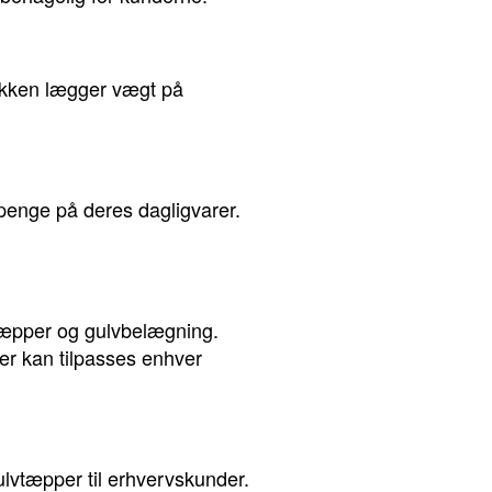
utikken lægger vægt på
penge på deres dagligvarer.
tstæpper og gulvbelægning.
der kan tilpasses enhver
lvtæpper til erhvervskunder.