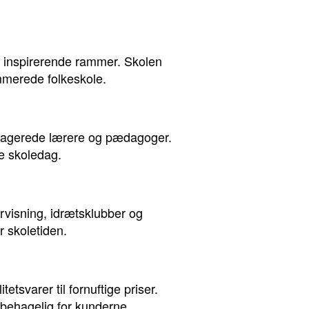
g inspirerende rammer. Skolen
mmerede folkeskole.
ngagerede lærere og pædagoger.
de skoledag.
rvisning, idrætsklubber og
r skoletiden.
tsvarer til fornuftige priser.
 behagelig for kunderne.