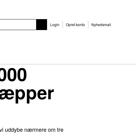
Login
Opret konto
Nyhedsmail
000
Tæpper
l vi uddybe nærmere om tre