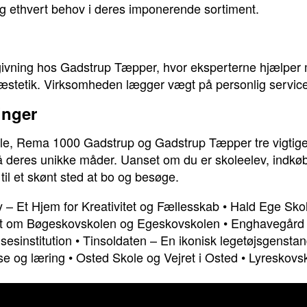
g ethvert behov i deres imponerende sortiment.
ivning hos Gadstrup Tæpper, hvor eksperterne hjælper me
 æstetik. Virksomheden lægger vægt på personlig service 
inger
e, Rema 1000 Gadstrup og Gadstrup Tæpper tre vigtige in
på deres unikke måder. Uanset om du er skoleelev, indkøber
til et skønt sted at bo og besøge.
 – Et Hjem for Kreativitet og Fællesskab
•
Hald Ege Skole
Alt om Bøgeskovskolen og Egeskovskolen
•
Enghavegård 
esinstitution
•
Tinsoldaten – En ikonisk legetøjsgensta
se og læring
•
Osted Skole og Vejret i Osted
•
Lyreskovsk