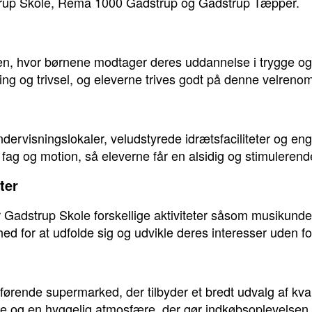
strup Skole, Rema 1000 Gadstrup og Gadstrup Tæpper.
yen, hvor børnene modtager deres uddannelse i trygge o
ing og trivsel, og eleverne trives godt på denne velreno
ervisningslokaler, veludstyrede idrætsfaciliteter og e
e fag og motion, så eleverne får en alsidig og stimuleren
ter
 Gadstrup Skole forskellige aktiviteter såsom musikunde
ed for at udfolde sig og udvikle deres interesser uden fo
ende supermarked, der tilbyder et bredt udvalg af kvalite
ale og en hyggelig atmosfære, der gør indkøbsoplevelsen