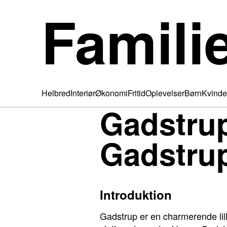
Famili
Helbred
Interiør
Økonomi
Fritid
Oplevelser
Børn
Kvinde
Gadstru
Gadstru
Introduktion
Gadstrup er en charmerende lil