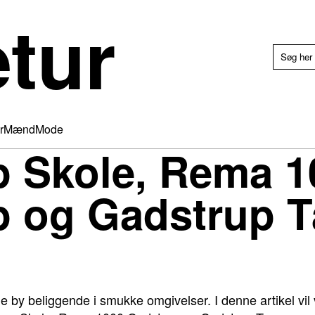
etur
r
Mænd
Mode
p Skole, Rema 1
p og Gadstrup 
le by beliggende i smukke omgivelser. I denne artikel vi