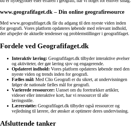
du er nybegynder eller erfaren i geografi, har vi noget for enhver smag.
www.geografifaget.dk – Din online geografiresource
Med www.geografifaget.dk får du adgang til den nyeste viden inden
for geografi. Vores platform opdateres løbende med relevant indhold,
der afspejler de aktuelle tendenser og problemstillinger i geografifaget.
Fordele ved Geografifaget.dk
Interaktiv læring:
Geografifaget.dk tilbyder interaktive øvelser
og aktiviteter, der gør læring sjov og engagerende.
Opdateret indhold:
Vores platform opdateres løbende med den
nyeste viden og trends inden for geografi.
Fælles mål:
Med Clio Geografi er du sikret, at undervisningen
følger de nationale fælles mål for geografi.
Varierede ressourcer:
Uanset om du foretrækker artikler,
videoer eller interaktive kort, har vi ressourcer til alle
læringsstile.
Lærerstøtte:
Geografifaget.dk tilbyder også ressourcer og
vejledning til lærere, der ønsker at optimere deres undervisning.
Afsluttende tanker