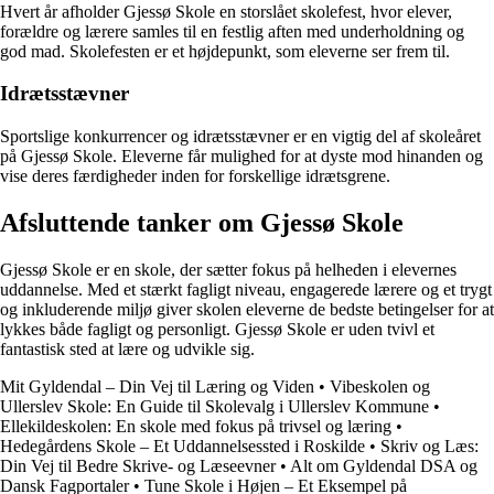
Hvert år afholder Gjessø Skole en storslået skolefest, hvor elever,
forældre og lærere samles til en festlig aften med underholdning og
god mad. Skolefesten er et højdepunkt, som eleverne ser frem til.
Idrætsstævner
Sportslige konkurrencer og idrætsstævner er en vigtig del af skoleåret
på Gjessø Skole. Eleverne får mulighed for at dyste mod hinanden og
vise deres færdigheder inden for forskellige idrætsgrene.
Afsluttende tanker om Gjessø Skole
Gjessø Skole er en skole, der sætter fokus på helheden i elevernes
uddannelse. Med et stærkt fagligt niveau, engagerede lærere og et trygt
og inkluderende miljø giver skolen eleverne de bedste betingelser for at
lykkes både fagligt og personligt. Gjessø Skole er uden tvivl et
fantastisk sted at lære og udvikle sig.
Mit Gyldendal – Din Vej til Læring og Viden
•
Vibeskolen og
Ullerslev Skole: En Guide til Skolevalg i Ullerslev Kommune
•
Ellekildeskolen: En skole med fokus på trivsel og læring
•
Hedegårdens Skole – Et Uddannelsessted i Roskilde
•
Skriv og Læs:
Din Vej til Bedre Skrive- og Læseevner
•
Alt om Gyldendal DSA og
Dansk Fagportaler
•
Tune Skole i Højen – Et Eksempel på