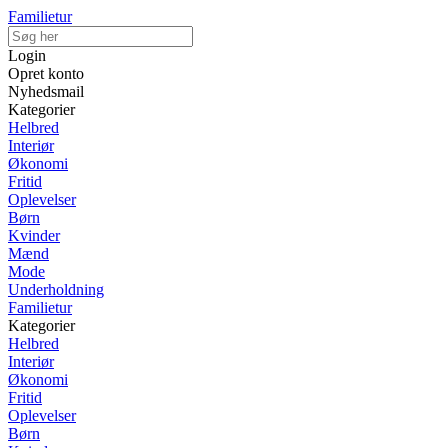
Familietur
Login
Opret konto
Nyhedsmail
Kategorier
Helbred
Interiør
Økonomi
Fritid
Oplevelser
Børn
Kvinder
Mænd
Mode
Underholdning
Familietur
Kategorier
Helbred
Interiør
Økonomi
Fritid
Oplevelser
Børn