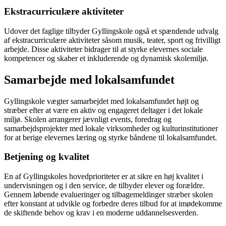
Ekstracurriculære aktiviteter
Udover det faglige tilbyder Gyllingskole også et spændende udvalg
af ekstracurriculære aktiviteter såsom musik, teater, sport og frivilligt
arbejde. Disse aktiviteter bidrager til at styrke elevernes sociale
kompetencer og skaber et inkluderende og dynamisk skolemiljø.
Samarbejde med lokalsamfundet
Gyllingskole vægter samarbejdet med lokalsamfundet højt og
stræber efter at være en aktiv og engageret deltager i det lokale
miljø. Skolen arrangerer jævnligt events, foredrag og
samarbejdsprojekter med lokale virksomheder og kulturinstitutioner
for at berige elevernes læring og styrke båndene til lokalsamfundet.
Betjening og kvalitet
En af Gyllingskoles hovedprioriteter er at sikre en høj kvalitet i
undervisningen og i den service, de tilbyder elever og forældre.
Gennem løbende evalueringer og tilbagemeldinger stræber skolen
efter konstant at udvikle og forbedre deres tilbud for at imødekomme
de skiftende behov og krav i en moderne uddannelsesverden.