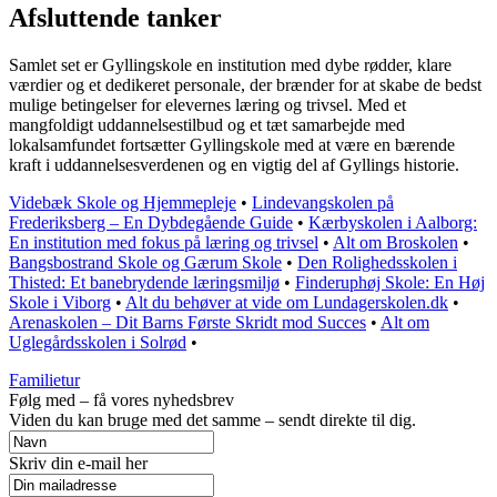
Afsluttende tanker
Samlet set er Gyllingskole en institution med dybe rødder, klare
værdier og et dedikeret personale, der brænder for at skabe de bedst
mulige betingelser for elevernes læring og trivsel. Med et
mangfoldigt uddannelsestilbud og et tæt samarbejde med
lokalsamfundet fortsætter Gyllingskole med at være en bærende
kraft i uddannelsesverdenen og en vigtig del af Gyllings historie.
Videbæk Skole og Hjemmepleje
•
Lindevangskolen på
Frederiksberg – En Dybdegående Guide
•
Kærbyskolen i Aalborg:
En institution med fokus på læring og trivsel
•
Alt om Broskolen
•
Bangsbostrand Skole og Gærum Skole
•
Den Rolighedsskolen i
Thisted: Et banebrydende læringsmiljø
•
Finderuphøj Skole: En Høj
Skole i Viborg
•
Alt du behøver at vide om Lundagerskolen.dk
•
Arenaskolen – Dit Barns Første Skridt mod Succes
•
Alt om
Uglegårdsskolen i Solrød
•
Familietur
Følg med – få vores nyhedsbrev
Viden du kan bruge med det samme – sendt direkte til dig.
Skriv din e-mail her