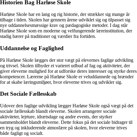
Historien Bag Harløse Skole
Harløse Skole har en lang og rig historie, der strækker sig mange år
tilbage i tiden. Skolen har gennem årene udviklet sig og tilpasset sig
nye uddannelsesmæssige krav og pædagogiske metoder. I dag står
Harløse Skole som en moderne og velfungerende læreinstitution, der
stadig bærer på traditioner og værdier fra fortiden.
Uddannelse og Faglighed
På Harløse Skole lægges der stor vægt på elevernes faglige udvikling
og trivsel. Skolen tilbyder et varieret udbud af fag og aktiviteter, der
giver eleverne mulighed for at udforske deres interesser og styrke deres
kompetencer. Lærerne på Harløse Skole er veluddannede og brænder
for at skabe læringsmiljøer, hvor eleverne trives og udvikler sig.
Det Sociale Fællesskab
Udover den faglige udvikling lægger Harløse Skole også vægt på det
sociale fællesskab blandt eleverne. Skolen arrangerer sociale
aktiviteter, lejrture, idrætsdage og andre events, der styrker
sammenholdet blandt eleverne. Dette fokus på det sociale bidrager til
en tryg og inkluderende atmosfære på skolen, hvor eleverne trives
både fagligt og socialt.