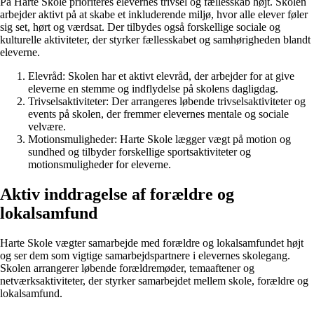
På Harte Skole prioriteres elevernes trivsel og fællesskab højt. Skolen
arbejder aktivt på at skabe et inkluderende miljø, hvor alle elever føler
sig set, hørt og værdsat. Der tilbydes også forskellige sociale og
kulturelle aktiviteter, der styrker fællesskabet og samhørigheden blandt
eleverne.
Elevråd: Skolen har et aktivt elevråd, der arbejder for at give
eleverne en stemme og indflydelse på skolens dagligdag.
Trivselsaktiviteter: Der arrangeres løbende trivselsaktiviteter og
events på skolen, der fremmer elevernes mentale og sociale
velvære.
Motionsmuligheder: Harte Skole lægger vægt på motion og
sundhed og tilbyder forskellige sportsaktiviteter og
motionsmuligheder for eleverne.
Aktiv inddragelse af forældre og
lokalsamfund
Harte Skole vægter samarbejde med forældre og lokalsamfundet højt
og ser dem som vigtige samarbejdspartnere i elevernes skolegang.
Skolen arrangerer løbende forældremøder, temaaftener og
netværksaktiviteter, der styrker samarbejdet mellem skole, forældre og
lokalsamfund.