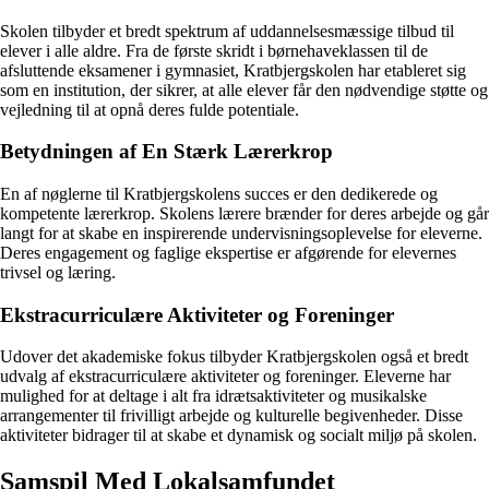
Skolen tilbyder et bredt spektrum af uddannelsesmæssige tilbud til
elever i alle aldre. Fra de første skridt i børnehaveklassen til de
afsluttende eksamener i gymnasiet, Kratbjergskolen har etableret sig
som en institution, der sikrer, at alle elever får den nødvendige støtte og
vejledning til at opnå deres fulde potentiale.
Betydningen af En Stærk Lærerkrop
En af nøglerne til Kratbjergskolens succes er den dedikerede og
kompetente lærerkrop. Skolens lærere brænder for deres arbejde og går
langt for at skabe en inspirerende undervisningsoplevelse for eleverne.
Deres engagement og faglige ekspertise er afgørende for elevernes
trivsel og læring.
Ekstracurriculære Aktiviteter og Foreninger
Udover det akademiske fokus tilbyder Kratbjergskolen også et bredt
udvalg af ekstracurriculære aktiviteter og foreninger. Eleverne har
mulighed for at deltage i alt fra idrætsaktiviteter og musikalske
arrangementer til frivilligt arbejde og kulturelle begivenheder. Disse
aktiviteter bidrager til at skabe et dynamisk og socialt miljø på skolen.
Samspil Med Lokalsamfundet