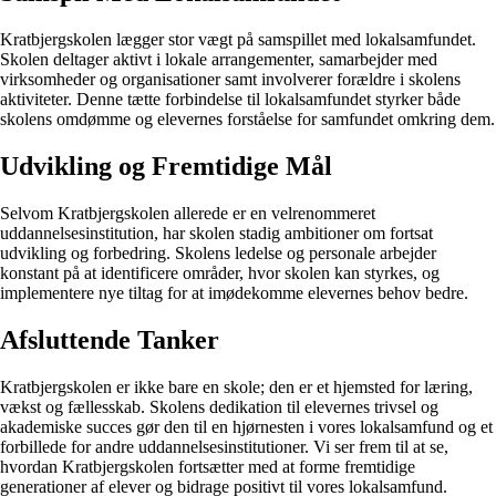
Kratbjergskolen lægger stor vægt på samspillet med lokalsamfundet.
Skolen deltager aktivt i lokale arrangementer, samarbejder med
virksomheder og organisationer samt involverer forældre i skolens
aktiviteter. Denne tætte forbindelse til lokalsamfundet styrker både
skolens omdømme og elevernes forståelse for samfundet omkring dem.
Udvikling og Fremtidige Mål
Selvom Kratbjergskolen allerede er en velrenommeret
uddannelsesinstitution, har skolen stadig ambitioner om fortsat
udvikling og forbedring. Skolens ledelse og personale arbejder
konstant på at identificere områder, hvor skolen kan styrkes, og
implementere nye tiltag for at imødekomme elevernes behov bedre.
Afsluttende Tanker
Kratbjergskolen er ikke bare en skole; den er et hjemsted for læring,
vækst og fællesskab. Skolens dedikation til elevernes trivsel og
akademiske succes gør den til en hjørnesten i vores lokalsamfund og et
forbillede for andre uddannelsesinstitutioner. Vi ser frem til at se,
hvordan Kratbjergskolen fortsætter med at forme fremtidige
generationer af elever og bidrage positivt til vores lokalsamfund.