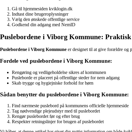
Gå til hjemmesiden kviklogin.dk
Indtast dine brugeroplysninger
Vælg den ønskede offentlige service
Godkend din adgang med NemID
Puslebordene i Viborg Kommune: Praktisk 
Puslebordene i Viborg Kommune
er designet til at give forældre og
Fordele ved puslebordene i Viborg Kommune:
Rengøring og vedligeholdelse sikres af kommunen
Pusleborde er placeret på offentlige steder for nem adgang
Skab trygge og hygiejniske forhold for børn
Sådan benytter du puslebordene i Viborg Kommune:
Find nærmeste puslebord på kommunens officielle hjemmeside
Tag nødvendige plejeudstyr med til puslebordet
Rengør puslebordet før og efter brug
Respekter retningslinjer for brugen af puslebordet
Vi håber, at denne artikel har givet dig nyttig information om både
kvik