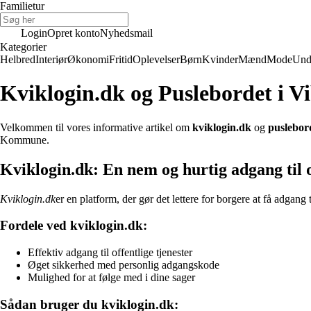
Familietur
Login
Opret konto
Nyhedsmail
Kategorier
Helbred
Interiør
Økonomi
Fritid
Oplevelser
Børn
Kvinder
Mænd
Mode
Und
Kviklogin.dk og Puslebordet i
Velkommen til vores informative artikel om
kviklogin.dk
og
puslebor
Kommune.
Kviklogin.dk: En nem og hurtig adgang til o
Kviklogin.dk
er en platform, der gør det lettere for borgere at få adgang
Fordele ved kviklogin.dk:
Effektiv adgang til offentlige tjenester
Øget sikkerhed med personlig adgangskode
Mulighed for at følge med i dine sager
Sådan bruger du kviklogin.dk: