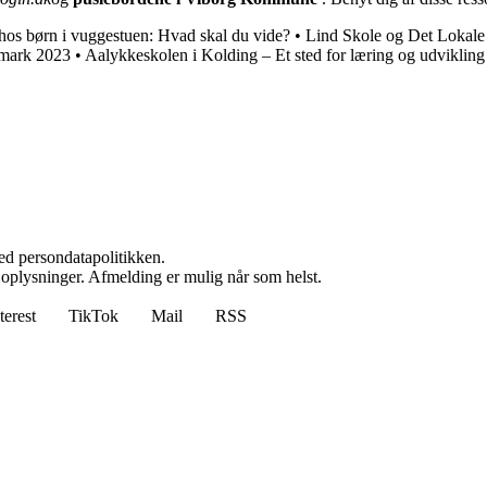
os børn i vuggestuen: Hvad skal du vide?
•
Lind Skole og Det Lokal
nmark 2023
•
Aalykkeskolen i Kolding – Et sted for læring og udvikling
ed persondatapolitikken.
e oplysninger. Afmelding er mulig når som helst.
terest
TikTok
Mail
RSS