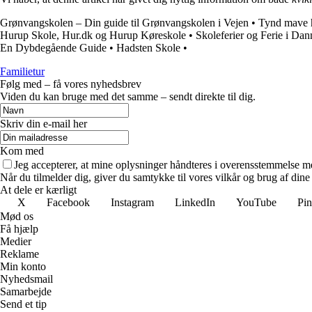
Grønvangskolen – Din guide til Grønvangskolen i Vejen
•
Tynd mave h
Hurup Skole, Hur.dk og Hurup Køreskole
•
Skoleferier og Ferie i Da
En Dybdegående Guide
•
Hadsten Skole
•
Familietur
Følg med – få vores nyhedsbrev
Viden du kan bruge med det samme – sendt direkte til dig.
Skriv din e-mail her
Kom med
Jeg accepterer, at mine oplysninger håndteres i overensstemmelse m
Når du tilmelder dig, giver du samtykke til vores vilkår og brug af din
At dele er kærligt
X
Facebook
Instagram
LinkedIn
YouTube
Pin
Mød os
Få hjælp
Medier
Reklame
Min konto
Nyhedsmail
Samarbejde
Send et tip