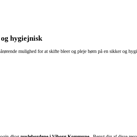
og hygiejnisk
 pårørende mulighed for at skifte bleer og pleje børn på en sikker og hyg
login.dk
og
puslebordene i Viborg Kommune
. Benyt dig af disse ress