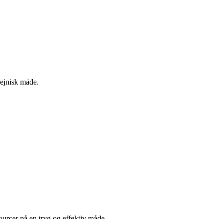
iejnisk måde.
ourcer på en tryg og effektiv måde.