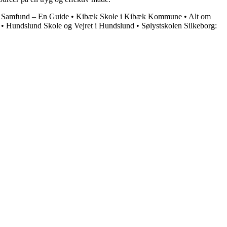
e Samfund – En Guide
•
Kibæk Skole i Kibæk Kommune
•
Alt om
•
Hundslund Skole og Vejret i Hundslund
•
Sølystskolen Silkeborg: