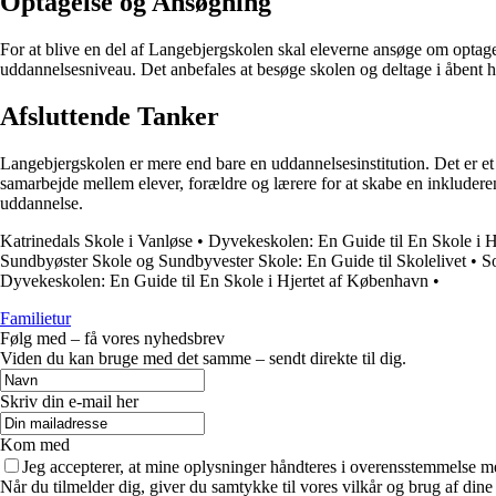
Optagelse og Ansøgning
For at blive en del af Langebjergskolen skal eleverne ansøge om optag
uddannelsesniveau. Det anbefales at besøge skolen og deltage i åbent h
Afsluttende Tanker
Langebjergskolen er mere end bare en uddannelsesinstitution. Det er et 
samarbejde mellem elever, forældre og lærere for at skabe en inkludere
uddannelse.
Katrinedals Skole i Vanløse
•
Dyvekeskolen: En Guide til En Skole i 
Sundbyøster Skole og Sundbyvester Skole: En Guide til Skolelivet
•
So
Dyvekeskolen: En Guide til En Skole i Hjertet af København
•
Familietur
Følg med – få vores nyhedsbrev
Viden du kan bruge med det samme – sendt direkte til dig.
Skriv din e-mail her
Kom med
Jeg accepterer, at mine oplysninger håndteres i overensstemmelse m
Når du tilmelder dig, giver du samtykke til vores vilkår og brug af din