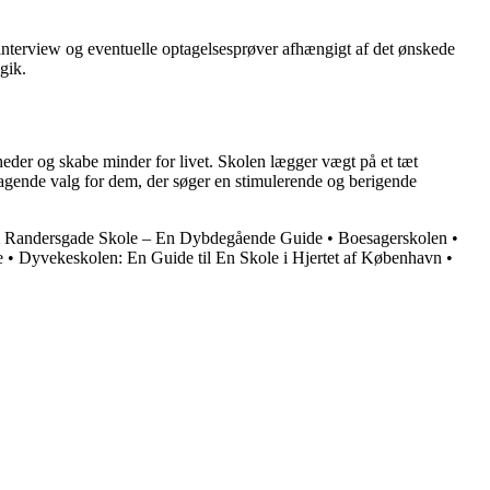
interview og eventuelle optagelsesprøver afhængigt af det ønskede
gik.
heder og skabe minder for livet. Skolen lægger vægt på et tæt
ragende valg for dem, der søger en stimulerende og berigende
 Randersgade Skole – En Dybdegående Guide
•
Boesagerskolen
•
e
•
Dyvekeskolen: En Guide til En Skole i Hjertet af København
•