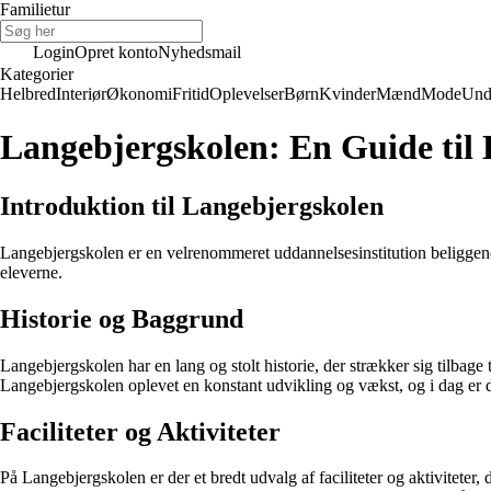
Familietur
Login
Opret konto
Nyhedsmail
Kategorier
Helbred
Interiør
Økonomi
Fritid
Oplevelser
Børn
Kvinder
Mænd
Mode
Und
Langebjergskolen: En Guide til 
Introduktion til Langebjergskolen
Langebjergskolen er en velrenommeret uddannelsesinstitution beliggend
eleverne.
Historie og Baggrund
Langebjergskolen har en lang og stolt historie, der strækker sig tilbage 
Langebjergskolen oplevet en konstant udvikling og vækst, og i dag er d
Faciliteter og Aktiviteter
På Langebjergskolen er der et bredt udvalg af faciliteter og aktiviteter, 