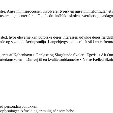
else. Ansøgningsprocessen involverer typisk en ansøgningsformular, et 
us arrangementer for at få et bedre indblik i skolens værdier og pædago
sted, hvor eleverne kan udforske deres interesser, udvikle deres færdig
nde og støttende læringsmiljø. Langebjergskolen er helt sikkert et frem
Hjertet af København
•
Ganløse og Slagslunde Skoler i Egedal
•
Alt Om
rtedamskolen – Din vej til en kvalitetsuddannelse
•
Nørre Fælled Skol
ed persondatapolitikken.
e oplysninger. Afmelding er mulig når som helst.