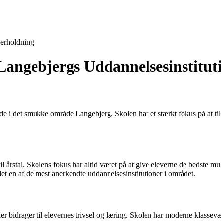
erholdning
Langebjergs Uddannelsesinstitut
e i det smukke område Langebjerg. Skolen har et stærkt fokus på at til
til årstal. Skolens fokus har altid været på at give eleverne de bedste m
et en af de mest anerkendte uddannelsesinstitutioner i området.
der bidrager til elevernes trivsel og læring. Skolen har moderne klassevær