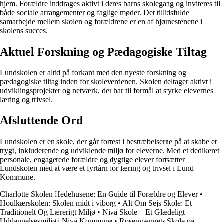
hjem. Forældre inddrages aktivt i deres barns skolegang og inviteres til
både sociale arrangementer og faglige møder. Det tillidsfulde
samarbejde mellem skolen og forældrene er en af hjørnestenene i
skolens succes.
Aktuel Forskning og Pædagogiske Tiltag
Lundskolen er altid på forkant med den nyeste forskning og
pædagogiske tiltag inden for skoleverdenen. Skolen deltager aktivt i
udviklingsprojekter og netværk, der har til formål at styrke elevernes
læring og trivsel.
Afsluttende Ord
Lundskolen er en skole, der går forrest i bestræbelserne på at skabe et
trygt, inkluderende og udviklende miljø for eleverne. Med et dedikeret
personale, engagerede forældre og dygtige elever fortsætter
Lundskolen med at være et fyrtårn for læring og trivsel i Lund
Kommune.
Charlotte Skolen Hedehusene: En Guide til Forældre og Elever
•
Houlkærskolen: Skolen midt i viborg
•
Alt Om Sejs Skole: Et
Traditionelt Og Lærerigt Miljø
•
Nivå Skole – Et Glædeligt
Uddannelsesmiljø i Nivå Kommune
•
Rosenvængets Skole på