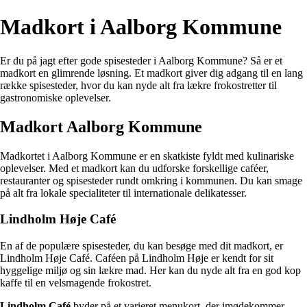
Madkort i Aalborg Kommune
Er du på jagt efter gode spisesteder i Aalborg Kommune? Så er et
madkort en glimrende løsning. Et madkort giver dig adgang til en lang
række spisesteder, hvor du kan nyde alt fra lækre frokostretter til
gastronomiske oplevelser.
Madkort Aalborg Kommune
Madkortet i Aalborg Kommune er en skatkiste fyldt med kulinariske
oplevelser. Med et madkort kan du udforske forskellige caféer,
restauranter og spisesteder rundt omkring i kommunen. Du kan smage
på alt fra lokale specialiteter til internationale delikatesser.
Lindholm Høje Café
En af de populære spisesteder, du kan besøge med dit madkort, er
Lindholm Høje Café. Caféen på Lindholm Høje er kendt for sit
hyggelige miljø og sin lækre mad. Her kan du nyde alt fra en god kop
kaffe til en velsmagende frokostret.
Lindholm Café
byder på et varieret menukort, der imødekommer