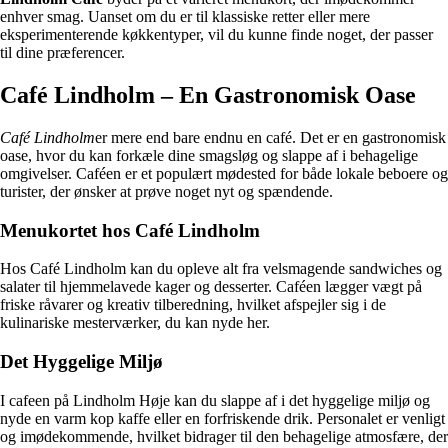
enhver smag. Uanset om du er til klassiske retter eller mere
eksperimenterende køkkentyper, vil du kunne finde noget, der passer
til dine præferencer.
Café Lindholm – En Gastronomisk Oase
Café Lindholm
er mere end bare endnu en café. Det er en gastronomisk
oase, hvor du kan forkæle dine smagsløg og slappe af i behagelige
omgivelser. Caféen er et populært mødested for både lokale beboere og
turister, der ønsker at prøve noget nyt og spændende.
Menukortet hos Café Lindholm
Hos Café Lindholm kan du opleve alt fra velsmagende sandwiches og
salater til hjemmelavede kager og desserter. Caféen lægger vægt på
friske råvarer og kreativ tilberedning, hvilket afspejler sig i de
kulinariske mesterværker, du kan nyde her.
Det Hyggelige Miljø
I cafeen på Lindholm Høje kan du slappe af i det hyggelige miljø og
nyde en varm kop kaffe eller en forfriskende drik. Personalet er venligt
og imødekommende, hvilket bidrager til den behagelige atmosfære, der