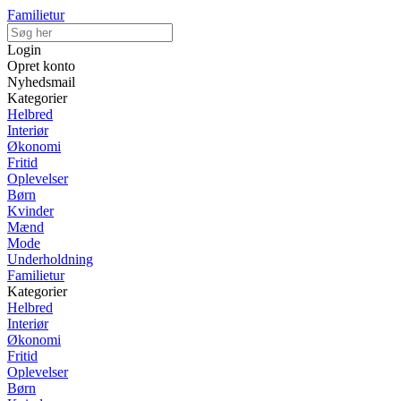
Familietur
Login
Opret konto
Nyhedsmail
Kategorier
Helbred
Interiør
Økonomi
Fritid
Oplevelser
Børn
Kvinder
Mænd
Mode
Underholdning
Familietur
Kategorier
Helbred
Interiør
Økonomi
Fritid
Oplevelser
Børn