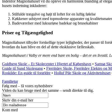
Indenfor Magnoliahuset vil du opleve en harmonisk blanding af elega
husets indretning inkluderer:
Stilfulde trægulve og højt til loftet for en luftig følelse
Køkkener udstyret med topmoderne apparater og kvalitetsmater
Badeværelser med luksuriøse badekar og brusekabiner
Priser og Tilgængelighed
Magnoliahuset tilbyder forskellige typer lejligheder, der passer til for
hvordan du kan blive en del af dette eksklusive fællesskab.
Magnoliahuset i Valby er mere end bare en bolig – det er en livsstil. L
Guldberg Skole – Et Skolecenter i Hjertet af København
•
Samsø Sko
Guide til Sund Skolegang
•
Fjerritslev Skole, Fjerritslev Elektro og M
Roskilde: En guide til forældre
•
Holluf Pile Skole og Aktivitetshuset
Familietur
Følg med – få vores nyhedsbrev
Viden du kan bruge med det samme – sendt direkte til dig.
Skriv din e-mail her
Kom med