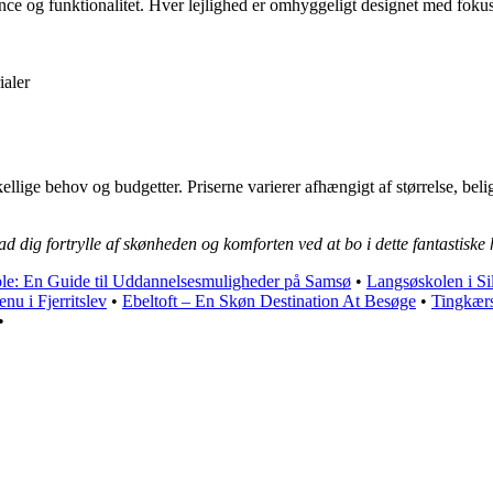
nce og funktionalitet. Hver lejlighed er omhyggeligt designet med fok
ialer
skellige behov og budgetter. Priserne varierer afhængigt af størrelse, bel
ad dig fortrylle af skønheden og komforten ved at bo i dette fantastiske 
le: En Guide til Uddannelsesmuligheder på Samsø
•
Langsøskolen i Si
enu i Fjerritslev
•
Ebeltoft – En Skøn Destination At Besøge
•
Tingkærs
•