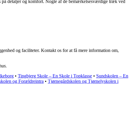
us på detaljer og komfort. Nogle af de bemærkelsesværdige træk ved
iggenhed og faciliteter. Kontakt os for at få mere information om,
hus.
lkeborg
•
Tingbjerg Skole – En Skole i Topklasse
•
Sundskolen – En
kolen og Forældreintra
•
Tjørnegårdskolen og Tjørnelyskolen i