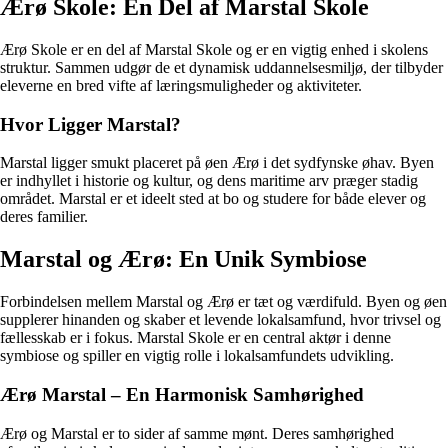
Ærø Skole: En Del af Marstal Skole
Ærø Skole er en del af Marstal Skole og er en vigtig enhed i skolens
struktur. Sammen udgør de et dynamisk uddannelsesmiljø, der tilbyder
eleverne en bred vifte af læringsmuligheder og aktiviteter.
Hvor Ligger Marstal?
Marstal ligger smukt placeret på øen Ærø i det sydfynske øhav. Byen
er indhyllet i historie og kultur, og dens maritime arv præger stadig
området. Marstal er et ideelt sted at bo og studere for både elever og
deres familier.
Marstal og Ærø: En Unik Symbiose
Forbindelsen mellem Marstal og Ærø er tæt og værdifuld. Byen og øen
supplerer hinanden og skaber et levende lokalsamfund, hvor trivsel og
fællesskab er i fokus. Marstal Skole er en central aktør i denne
symbiose og spiller en vigtig rolle i lokalsamfundets udvikling.
Ærø Marstal – En Harmonisk Samhørighed
Ærø og Marstal er to sider af samme mønt. Deres samhørighed