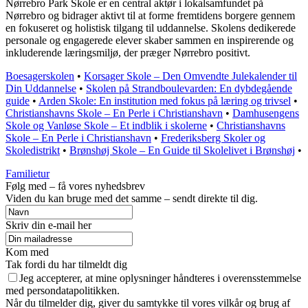
Nørrebro Park Skole er en central aktør i lokalsamfundet på
Nørrebro og bidrager aktivt til at forme fremtidens borgere gennem
en fokuseret og holistisk tilgang til uddannelse. Skolens dedikerede
personale og engagerede elever skaber sammen en inspirerende og
inkluderende læringsmiljø, der præger Nørrebro positivt.
Boesagerskolen
•
Korsager Skole – Den Omvendte Julekalender til
Din Uddannelse
•
Skolen på Strandboulevarden: En dybdegående
guide
•
Arden Skole: En institution med fokus på læring og trivsel
•
Christianshavns Skole – En Perle i Christianshavn
•
Damhusengens
Skole og Vanløse Skole – Et indblik i skolerne
•
Christianshavns
Skole – En Perle i Christianshavn
•
Frederiksberg Skoler og
Skoledistrikt
•
Brønshøj Skole – En Guide til Skolelivet i Brønshøj
•
Familietur
Følg med – få vores nyhedsbrev
Viden du kan bruge med det samme – sendt direkte til dig.
Skriv din e-mail her
Kom med
Tak fordi du har tilmeldt dig
Jeg accepterer, at mine oplysninger håndteres i overensstemmelse
med persondatapolitikken.
Når du tilmelder dig, giver du samtykke til vores vilkår og brug af