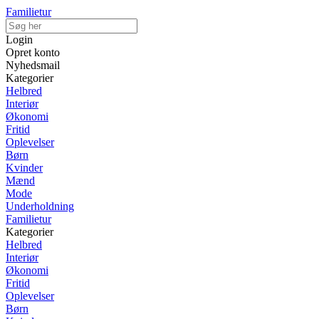
Familietur
Login
Opret konto
Nyhedsmail
Kategorier
Helbred
Interiør
Økonomi
Fritid
Oplevelser
Børn
Kvinder
Mænd
Mode
Underholdning
Familietur
Kategorier
Helbred
Interiør
Økonomi
Fritid
Oplevelser
Børn