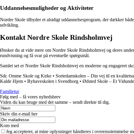
Uddannelsesmuligheder og Aktiviteter
Nordre Skole tilbyder et alsidigt uddannelsesprogram, der dækker både de
udvikling.
Kontakt Nordre Skole Rindsholmvej
Ønsker du at vide mere om Nordre Skole Rindsholmvej og deres undervis
rundvisning og få svar på eventuelle spørgsmål.
Samlet set er Nordre Skole Rindsholmvej en moderne og engageret skole, 
Sdr. Omme Skole og Kirke
•
Sortedamskolen – Din vej til en kvalitet
Kalde Hjem
•
Byhaveskolen i Svendborg
•
Ødsted Skole – Et Vidunder
Familietur
Følg med – få vores nyhedsbrev
Viden du kan bruge med det samme – sendt direkte til dig.
Skriv din e-mail her
Kom med
Jeg accepterer, at mine oplysninger håndteres i overensstemmelse m