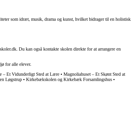
teter som idræt, musik, drama og kunst, hvilket bidrager til en holistisk
oler.dk. Du kan også kontakte skolen direkte for at arrangere en
 for alle elever.
 – Et Vidunderligt Sted at Lære
•
Magnoliahuset – Et Skønt Sted at
yen Løgstrup
•
Kirkebækskolen og Kirkebæk Forsamlingshus
•