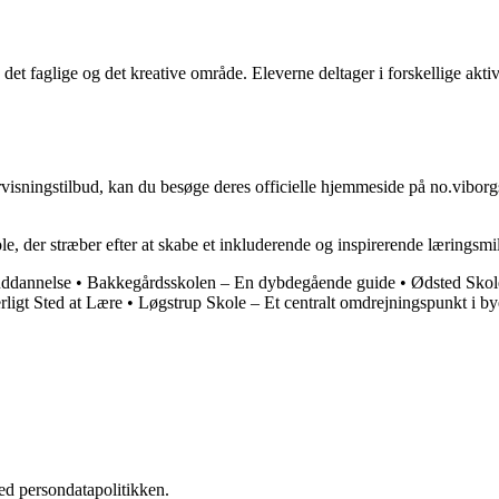
t faglige og det kreative område. Eleverne deltager i forskellige aktivi
ningstilbud, kan du besøge deres officielle hjemmeside på no.viborgsk
der stræber efter at skabe et inkluderende og inspirerende læringsmiljø
suddannelse
•
Bakkegårdsskolen – En dybdegående guide
•
Ødsted Skole
ligt Sted at Lære
•
Løgstrup Skole – Et centralt omdrejningspunkt i b
ed persondatapolitikken.