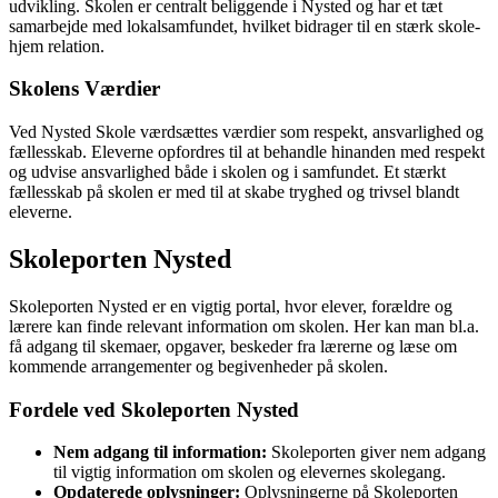
udvikling. Skolen er centralt beliggende i Nysted og har et tæt
samarbejde med lokalsamfundet, hvilket bidrager til en stærk skole-
hjem relation.
Skolens Værdier
Ved Nysted Skole værdsættes værdier som respekt, ansvarlighed og
fællesskab. Eleverne opfordres til at behandle hinanden med respekt
og udvise ansvarlighed både i skolen og i samfundet. Et stærkt
fællesskab på skolen er med til at skabe tryghed og trivsel blandt
eleverne.
Skoleporten Nysted
Skoleporten Nysted er en vigtig portal, hvor elever, forældre og
lærere kan finde relevant information om skolen. Her kan man bl.a.
få adgang til skemaer, opgaver, beskeder fra lærerne og læse om
kommende arrangementer og begivenheder på skolen.
Fordele ved Skoleporten Nysted
Nem adgang til information:
Skoleporten giver nem adgang
til vigtig information om skolen og elevernes skolegang.
Opdaterede oplysninger:
Oplysningerne på Skoleporten