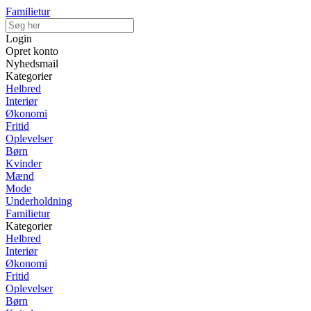
Familietur
Login
Opret konto
Nyhedsmail
Kategorier
Helbred
Interiør
Økonomi
Fritid
Oplevelser
Børn
Kvinder
Mænd
Mode
Underholdning
Familietur
Kategorier
Helbred
Interiør
Økonomi
Fritid
Oplevelser
Børn