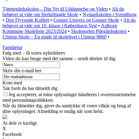
Tjørnegårdsskolen – Din Vej til Uddannelse og Viden
•
Alt du
behøver at vide om Herlufmagle Skole
•
Nymarkskolen i Svendborg
•
Den Flyvende Kuffert
•
Genner Univers og Genner Skole
•
Alt du
behøver at vide om 10. klasse i København Vest
•
Aalborg
Kommune Skoleferie 2023/2024
•
Skoleporten Pilegårdsskolen
•
Ulstrup Skole – En guide til skolelivet i Ulstrup 8860
•
Familietur
Følg med – få vores nyhedsbrev
Viden du kan bruge med det samme – sendt direkte til dig.
Skriv din e-mail her
Kom med
Tak fordi du har tilmeldt dig
Jeg accepterer, at mine oplysninger håndteres i overensstemmelse
med persondatapolitikken.
Når du tilmelder dig, giver du samtykke til vores vilkår og brug af
dine oplysninger. Afmelding er mulig når som helst.
At dele er kærligt
X
Facebook