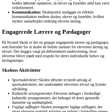
holdes løbende opdateret, så elever og forældre altid kan være
velinformeret.
Kommunikation:
Skoleporten muliggør en effektiv
kommunikation mellem skolen, elever og forældre, hvilket
styrker samarbejdet omkring elevens læring.
Engagerede Lærere og Pædagoger
På Nysted Skole er der en gruppe engagerede lærere og pædagoger,
som brænder for at skabe de bedste rammer for elevernes læring og
trivsel. Der lægges vægt på differentieret undervisning, hvor
eleverne bliver mødt med respekt for deres individuelle behov og
læringstempo.
Skolens Aktiviteter
Sportsaktiviteter:
Skolen tilbyder et bredt udvalg af
sportsaktiviteter, der understøtter elevernes trivsel og fysiske
udvikling.
Kulturelle arrangementer:
Eleverne deltager i forskellige
kulturelle arrangementer, der bidrager til deres generelle
dannelse og samhørighed.
Faglige udflugter:
Skolen arrangerer faglige udflugter, der
giver eleverne praktisk erfaring og indsigt i forskellige emner.