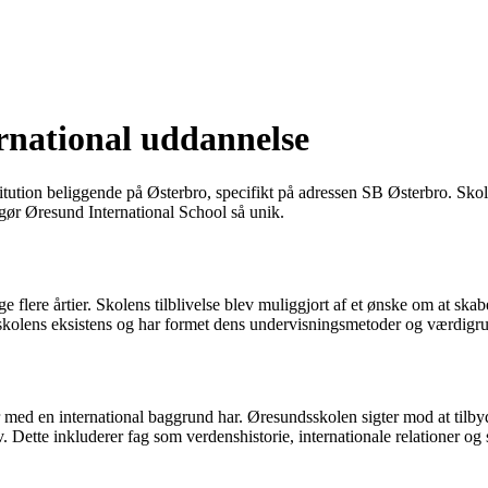
ernational uddannelse
tion beliggende på Østerbro, specifikt på adressen SB Østerbro. Skolen
 gør Øresund International School så unik.
ge flere årtier. Skolens tilblivelse blev muliggjort af et ønske om at sk
r skolens eksistens og har formet dens undervisningsmetoder og værdigr
med en international baggrund har. Øresundsskolen sigter mod at tilbyd
. Dette inkluderer fag som verdenshistorie, internationale relationer og