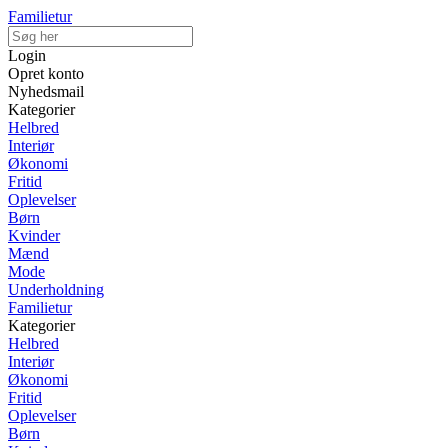
Familietur
Login
Opret konto
Nyhedsmail
Kategorier
Helbred
Interiør
Økonomi
Fritid
Oplevelser
Børn
Kvinder
Mænd
Mode
Underholdning
Familietur
Kategorier
Helbred
Interiør
Økonomi
Fritid
Oplevelser
Børn