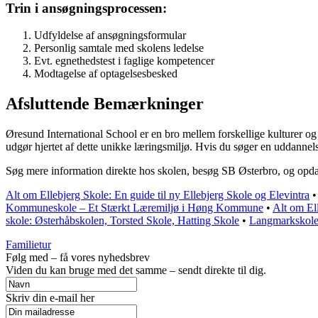
Trin i ansøgningsprocessen:
Udfyldelse af ansøgningsformular
Personlig samtale med skolens ledelse
Evt. egnethedstest i faglige kompetencer
Modtagelse af optagelsesbesked
Afsluttende Bemærkninger
Øresund International School er en bro mellem forskellige kulturer o
udgør hjertet af dette unikke læringsmiljø. Hvis du søger en uddannels
Søg mere information direkte hos skolen, besøg SB Østerbro, og opdag
Alt om Ellebjerg Skole: En guide til ny Ellebjerg Skole og Elevintra
Kommuneskole – Et Stærkt Læremiljø i Høng Kommune
•
Alt om Ell
skole: Østerhåbskolen, Torsted Skole, Hatting Skole
•
Langmarkskole
Familietur
Følg med – få vores nyhedsbrev
Viden du kan bruge med det samme – sendt direkte til dig.
Skriv din e-mail her