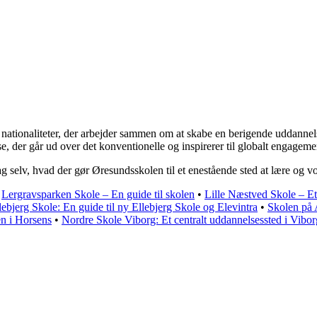
g nationaliteter, der arbejder sammen om at skabe en berigende uddann
e, der går ud over det konventionelle og inspirerer til globalt engageme
 selv, hvad der gør Øresundsskolen til et enestående sted at lære og v
•
Lergravsparken Skole – En guide til skolen
•
Lille Næstved Skole – E
ebjerg Skole: En guide til ny Ellebjerg Skole og Elevintra
•
Skolen på 
n i Horsens
•
Nordre Skole Viborg: Et centralt uddannelsessted i Vibor