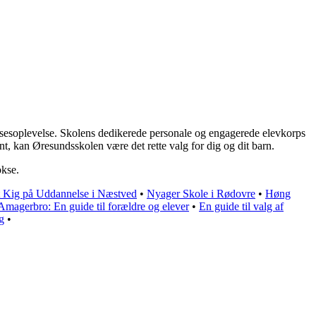
elsesoplevelse. Skolens dedikerede personale og engagerede elevkorps
nt, kan Øresundsskolen være det rette valg for dig og dit barn.
okse.
t Kig på Uddannelse i Næstved
•
Nyager Skole i Rødovre
•
Høng
Amagerbro: En guide til forældre og elever
•
En guide til valg af
g
•