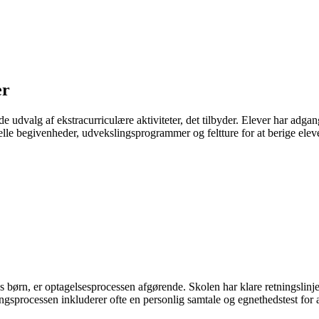
er
ede udvalg af ekstracurriculære aktiviteter, det tilbyder. Elever har adga
relle begivenheder, udvekslingsprogrammer og feltture for at berige ele
ørn, er optagelsesprocessen afgørende. Skolen har klare retningslinjer og
gningsprocessen inkluderer ofte en personlig samtale og egnethedstest fo