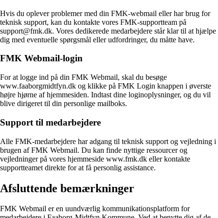
Hvis du oplever problemer med din FMK-webmail eller har brug for
teknisk support, kan du kontakte vores FMK-supportteam på
support@fmk.dk. Vores dedikerede medarbejdere står klar til at hjælpe
dig med eventuelle spørgsmål eller udfordringer, du måtte have.
FMK Webmail-login
For at logge ind på din FMK Webmail, skal du besøge
www.faaborgmidtfyn.dk og klikke på FMK Login knappen i øverste
højre hjørne af hjemmesiden. Indtast dine loginoplysninger, og du vil
blive dirigeret til din personlige mailboks.
Support til medarbejdere
Alle FMK-medarbejdere har adgang til teknisk support og vejledning i
brugen af FMK Webmail. Du kan finde nyttige ressourcer og
vejledninger på vores hjemmeside www.fmk.dk eller kontakte
supportteamet direkte for at få personlig assistance.
Afsluttende bemærkninger
FMK Webmail er en uundværlig kommunikationsplatform for
medarbejdere i Faaborg-Midtfyn Kommune. Ved at benytte dig af de