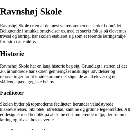
Ravnshøj Skole
Ravnshøj Skole er en af de mest velrenommerede skoler i området.
Beliggende i smukke omgivelser og med et stærkt fokus på elevernes
trivsel og læring, har skolen etableret sig som et førende læringsmiljø
for børn i alle aldre.
Historie
Ravnshøj Skole har en lang historie bag sig. Grundlagt i starten af det
20. århundrede har skolen gennemgået adskillige udvidelser og
renoveringer for at imødekomme det stigende antal elever og de
skiftende pædagogiske behov.
Faciliteter
Skolen byder på topmoderne faciliteter, herunder veludstyrede
klasseværelser, bibliotek, idrætshal, kantine og grønne legeområder. Alt
er designet med henblik på at skabe et stimulerende miljø, der fremmer
læring og trivsel hos eleverne.