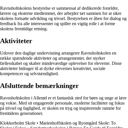
Ravnsholtskolens bestyrelse er sammensat af dedikerede forældre,
lærere og eksterne medlemmer, der arbejder tæt sammen for at sikre
skolens fortsatte udvikling og trivsel. Bestyrelsen er åben for dialog og
feedback fra alle interessenter og spiller en vigtig rolle i at forme
skolens fremtidige retning.
Aktiviteter
Udover den daglige undervisning arrangerer Ravnsholtskolen en
række spændende aktiviteter og arrangementer, der styrker
fællesskabet og skaber mindeværdige oplevelser for eleverne. Disse
aktiviteter bidrager til at dyrke elevernes kreativitet, sociale
kompetencer og selvstændighed.
Afsluttende bemærkninger
Ravnsholtskolen i Allerød er et fantastisk sted for børn og unge at lære
og vokse. Med sit engagerede personale, moderne faciliteter og fokus
på trivsel og faglighed, er skolen en tryg og inspirerende ramme for
fremtidens generationer.
Klokkerholm Skole
•
Marienhoffskolen og Ryomgård Skole: To