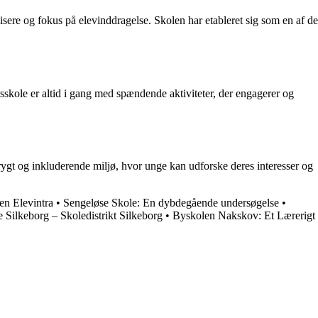
re og fokus på elevinddragelse. Skolen har etableret sig som en af de
kole er altid i gang med spændende aktiviteter, der engagerer og
rygt og inkluderende miljø, hvor unge kan udforske deres interesser og
n Elevintra
•
Sengeløse Skole: En dybdegående undersøgelse
•
e Silkeborg – Skoledistrikt Silkeborg
•
Byskolen Nakskov: Et Lærerigt