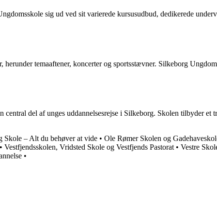
domsskole sig ud ved sit varierede kursusudbud, dedikerede undervise
 herunder temaaftener, koncerter og sportsstævner. Silkeborg Ungdomss
central del af unges uddannelsesrejse i Silkeborg. Skolen tilbyder et t
 Skole – Alt du behøver at vide
•
Ole Rømer Skolen og Gadehaveskole
•
Vestfjendsskolen, Vridsted Skole og Vestfjends Pastorat
•
Vestre Skol
annelse
•