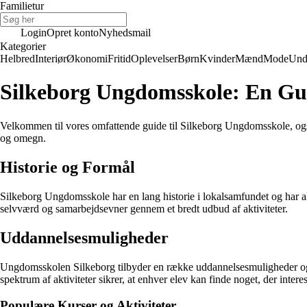
Familietur
Login
Opret konto
Nyhedsmail
Kategorier
Helbred
Interiør
Økonomi
Fritid
Oplevelser
Børn
Kvinder
Mænd
Mode
Und
Silkeborg Ungdomsskole: En Guid
Velkommen til vores omfattende guide til Silkeborg Ungdomsskole, også
og omegn.
Historie og Formål
Silkeborg Ungdomsskole har en lang historie i lokalsamfundet og har alt
selvværd og samarbejdsevner gennem et bredt udbud af aktiviteter.
Uddannelsesmuligheder
Ungdomsskolen Silkeborg tilbyder en række uddannelsesmuligheder og ku
spektrum af aktiviteter sikrer, at enhver elev kan finde noget, der intere
Populære Kurser og Aktiviteter