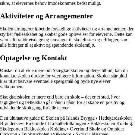
sikre, at elevernes behov imødekommes bedst muligt.
Aktiviteter og Arrangementer
Skolen arrangerer løbende forskellige aktiviteter og arrangementer, der
styrker fællesskabet og skaber gode oplevelser for eleverne. Dette kan
være alt fra idrætsdage og temauger til skolefester og udflugter, som
alle bidrager til et aktivt og spændende skolemiljø.
Optagelse og Kontakt
Ønsker du at vide mere om Skægkærskolen og deres tilbud, kan du
kontakte skolen direkte for yderligere information. Skolen står altid
klar til at besvare eventuelle spørgsmål og byde nye elever
velkommen.
Skægkærskolen er mere end bare en skole – det er et sted, hvor
faglighed og fællesskab går hånd i hånd for at skabe en positiv og
udviklende skolegang for alle elever.
Den ultimative guide til Skolen på Islands Brygge
•
Hedegårdsskolen
Brønderslev: En Guide til Lokalbefolkningen
•
Bakkeskolen Kolding:
Skoleporten Bakkeskolen Kolding
•
Overlund Skole og Området
Omkring
•
Dybkærskolen i Silkeborg
•
Skoler i Næstved: