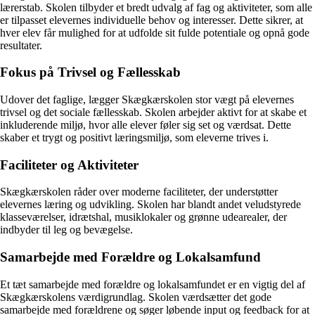
lærerstab. Skolen tilbyder et bredt udvalg af fag og aktiviteter, som alle
er tilpasset elevernes individuelle behov og interesser. Dette sikrer, at
hver elev får mulighed for at udfolde sit fulde potentiale og opnå gode
resultater.
Fokus på Trivsel og Fællesskab
Udover det faglige, lægger Skægkærskolen stor vægt på elevernes
trivsel og det sociale fællesskab. Skolen arbejder aktivt for at skabe et
inkluderende miljø, hvor alle elever føler sig set og værdsat. Dette
skaber et trygt og positivt læringsmiljø, som eleverne trives i.
Faciliteter og Aktiviteter
Skægkærskolen råder over moderne faciliteter, der understøtter
elevernes læring og udvikling. Skolen har blandt andet veludstyrede
klasseværelser, idrætshal, musiklokaler og grønne udearealer, der
indbyder til leg og bevægelse.
Samarbejde med Forældre og Lokalsamfund
Et tæt samarbejde med forældre og lokalsamfundet er en vigtig del af
Skægkærskolens værdigrundlag. Skolen værdsætter det gode
samarbejde med forældrene og søger løbende input og feedback for at