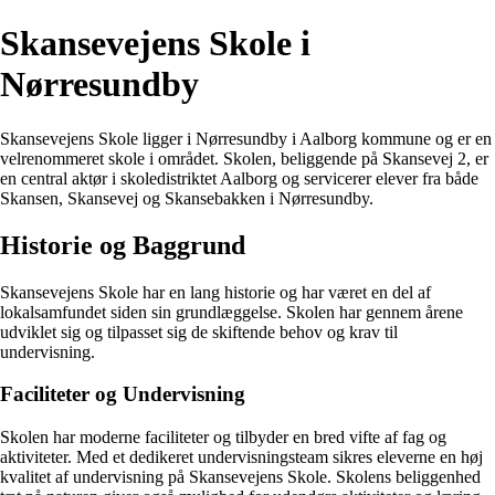
Skansevejens Skole i
Nørresundby
Skansevejens Skole ligger i Nørresundby i Aalborg kommune og er en
velrenommeret skole i området. Skolen, beliggende på Skansevej 2, er
en central aktør i skoledistriktet Aalborg og servicerer elever fra både
Skansen, Skansevej og Skansebakken i Nørresundby.
Historie og Baggrund
Skansevejens Skole har en lang historie og har været en del af
lokalsamfundet siden sin grundlæggelse. Skolen har gennem årene
udviklet sig og tilpasset sig de skiftende behov og krav til
undervisning.
Faciliteter og Undervisning
Skolen har moderne faciliteter og tilbyder en bred vifte af fag og
aktiviteter. Med et dedikeret undervisningsteam sikres eleverne en høj
kvalitet af undervisning på Skansevejens Skole. Skolens beliggenhed