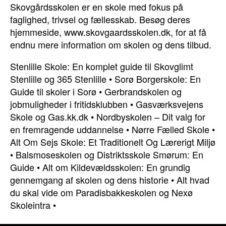
Skovgårdsskolen er en skole med fokus på
faglighed, trivsel og fællesskab. Besøg deres
hjemmeside, www.skovgaardsskolen.dk, for at få
endnu mere information om skolen og dens tilbud.
Stenlille Skole: En komplet guide til Skovglimt
Stenlille og 365 Stenlille
•
Sorø Borgerskole: En
Guide til skoler i Sorø
•
Gerbrandskolen og
jobmuligheder i fritidsklubben
•
Gasværksvejens
Skole og Gas.kk.dk
•
Nordbyskolen – Dit valg for
en fremragende uddannelse
•
Nørre Fælled Skole
•
Alt Om Sejs Skole: Et Traditionelt Og Lærerigt Miljø
•
Balsmoseskolen og Distriktsskole Smørum: En
Guide
•
Alt om Kildevældsskolen: En grundig
gennemgang af skolen og dens historie
•
Alt hvad
du skal vide om Paradisbakkeskolen og Nexø
Skoleintra
•