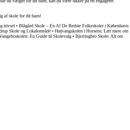
le du vælger for dit barn, kan du være sikker på en engageret
 af skole for dit barn!
g trivsel
•
Blågård Skole – En Af De Bedste Folkeskoler i København
drup Skole og Lokalområde
•
Højvangskolen i Horsens: Lær mere om
angeboskolen: En Guide til Skolevalg
•
Bjerringbro Skole: Alt om