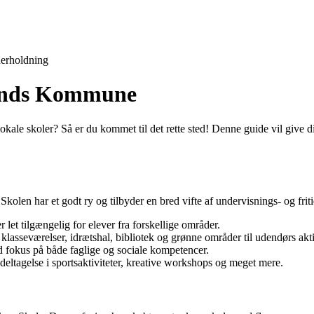
erholdning
 Sunds Kommune
le skoler? Så er du kommet til det rette sted! Denne guide vil give dig 
len har et godt ry og tilbyder en bred vifte af undervisnings- og frit
et tilgængelig for elever fra forskellige områder.
 klasseværelser, idrætshal, bibliotek og grønne områder til udendørs akti
d fokus på både faglige og sociale kompetencer.
r deltagelse i sportsaktiviteter, kreative workshops og meget mere.