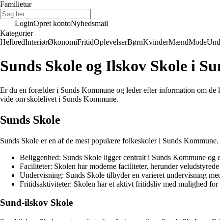
Familietur
Login
Opret konto
Nyhedsmail
Kategorier
Helbred
Interiør
Økonomi
Fritid
Oplevelser
Børn
Kvinder
Mænd
Mode
Und
Sunds Skole og Ilskov Skole i
Er du en forælder i Sunds Kommune og leder efter information om de loka
vide om skolelivet i Sunds Kommune.
Sunds Skole
Sunds Skole er en af de mest populære folkeskoler i Sunds Kommune. Sko
Beliggenhed: Sunds Skole ligger centralt i Sunds Kommune og er l
Faciliteter: Skolen har moderne faciliteter, herunder veludstyrede
Undervisning: Sunds Skole tilbyder en varieret undervisning me
Fritidsaktiviteter: Skolen har et aktivt fritidsliv med mulighed fo
Sund-ilskov Skole