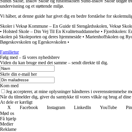
Sunds Skole, Ilskov Skole og fusionskolen Sund-ilskov Skole udgør tre
undervisning og et støttende miljø.
Vi håber, at denne guide har givet dig en bedre forståelse for skolemu
Skoler i Veksø Kommune – En Guide til Stengårdsskolen, Veksø Skole
•
Holsted Skole – Din Vej Til En Kvalitetsuddannelse
•
Fjordskolen: 
skolen på Skoleporten og deres hjemmeside
•
Marienhoffskolen og Ryo
Bøgeskovskolen og Egeskovskolen
•
Familietur
Følg med – få vores nyhedsbrev
Viden du kan bruge med det samme – sendt direkte til dig.
Skriv din e-mail her
Kom med
Jeg accepterer, at mine oplysninger håndteres i overensstemmelse m
Når du tilmelder dig, giver du samtykke til vores vilkår og brug af din
At dele er kærligt
X
Facebook
Instagram
LinkedIn
YouTube
Pin
Mød os
Få hjælp
Medier
Reklame