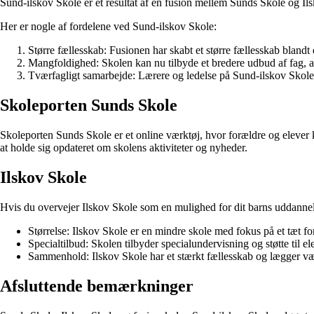
Sund-ilskov Skole er et resultat af en fusion mellem Sunds Skole og Ils
Her er nogle af fordelene ved Sund-ilskov Skole:
Større fællesskab: Fusionen har skabt et større fællesskab blandt 
Mangfoldighed: Skolen kan nu tilbyde et bredere udbud af fag, akt
Tværfagligt samarbejde: Lærere og ledelse på Sund-ilskov Skole
Skoleporten Sunds Skole
Skoleporten Sunds Skole er et online værktøj, hvor forældre og elever k
at holde sig opdateret om skolens aktiviteter og nyheder.
Ilskov Skole
Hvis du overvejer Ilskov Skole som en mulighed for dit barns uddannel
Størrelse: Ilskov Skole er en mindre skole med fokus på et tæt fo
Specialtilbud: Skolen tilbyder specialundervisning og støtte til e
Sammenhold: Ilskov Skole har et stærkt fællesskab og lægger vægt 
Afsluttende bemærkninger