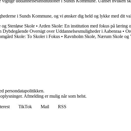
 vigtige uddannelsesinstitutioner i Sunds Kommune. Uanset hvilken sko
lighederne i Sunds Kommune, og vi ønsker dig held og lykke med dit valg
 og Stenløse Skole
•
Arden Skole: En institution med fokus på læring o
En Dybdegående Oversigt over Uddannelsesmuligheder i Aabenraa
•
Or
mgård Skole: To Skoler i Fokus
•
Ravnholm Skole, Nærum Skole og V
ed persondatapolitikken.
e oplysninger. Afmelding er mulig når som helst.
terest
TikTok
Mail
RSS