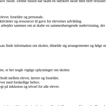
kov Skole. Denne fusion har skabt en stærkere skole med flere ressource
elever, forældre og personale.
iviteter og ressourcer til gavn for elevernes udvikling.
 arbejder sammen om at skabe en sammenhængende undervisning, der sik
an finde information om skolen, tilmelde sig arrangementer og følge med
se, er her nogle vigtige oplysninger om skolen:
rhold mellem elever, lærere og forældre.
lever med forskellige behov.
på inklusion og trivsel for alle elever.