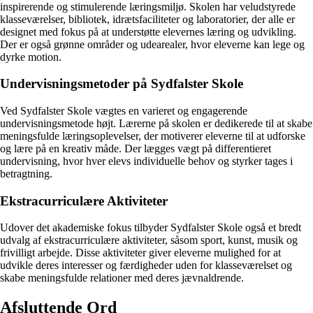
inspirerende og stimulerende læringsmiljø. Skolen har veludstyrede
klasseværelser, bibliotek, idrætsfaciliteter og laboratorier, der alle er
designet med fokus på at understøtte elevernes læring og udvikling.
Der er også grønne områder og udearealer, hvor eleverne kan lege og
dyrke motion.
Undervisningsmetoder på Sydfalster Skole
Ved Sydfalster Skole vægtes en varieret og engagerende
undervisningsmetode højt. Lærerne på skolen er dedikerede til at skabe
meningsfulde læringsoplevelser, der motiverer eleverne til at udforske
og lære på en kreativ måde. Der lægges vægt på differentieret
undervisning, hvor hver elevs individuelle behov og styrker tages i
betragtning.
Ekstracurriculære Aktiviteter
Udover det akademiske fokus tilbyder Sydfalster Skole også et bredt
udvalg af ekstracurriculære aktiviteter, såsom sport, kunst, musik og
frivilligt arbejde. Disse aktiviteter giver eleverne mulighed for at
udvikle deres interesser og færdigheder uden for klasseværelset og
skabe meningsfulde relationer med deres jævnaldrende.
Afsluttende Ord