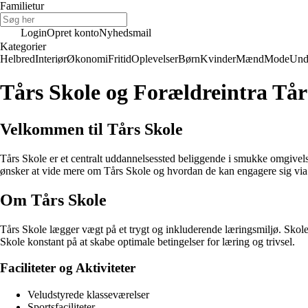
Familietur
Login
Opret konto
Nyhedsmail
Kategorier
Helbred
Interiør
Økonomi
Fritid
Oplevelser
Børn
Kvinder
Mænd
Mode
Und
Tårs Skole og Forældreintra Tår
Velkommen til Tårs Skole
Tårs Skole er et centralt uddannelsessted beliggende i smukke omgivelser
ønsker at vide mere om Tårs Skole og hvordan de kan engagere sig via
Om Tårs Skole
Tårs Skole lægger vægt på et trygt og inkluderende læringsmiljø. Skolen
Skole konstant på at skabe optimale betingelser for læring og trivsel.
Faciliteter og Aktiviteter
Veludstyrede klasseværelser
Sportsfaciliteter