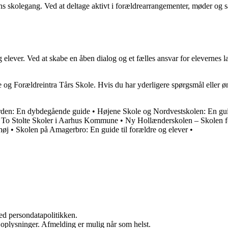
arns skolegang. Ved at deltage aktivt i forældrearrangementer, møder og 
og elever. Ved at skabe en åben dialog og et fælles ansvar for eleverne
le og Forældreintra Tårs Skole. Hvis du har yderligere spørgsmål eller ø
rden: En dybdegående guide
•
Højene Skole og Nordvestskolen: En guid
 To Stolte Skoler i Aarhus Kommune
•
Ny Hollænderskolen – Skolen fo
høj
•
Skolen på Amagerbro: En guide til forældre og elever
•
ed persondatapolitikken.
e oplysninger. Afmelding er mulig når som helst.