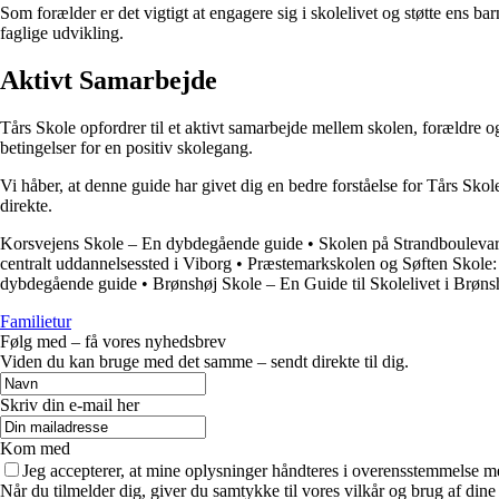
Som forælder er det vigtigt at engagere sig i skolelivet og støtte ens b
faglige udvikling.
Aktivt Samarbejde
Tårs Skole opfordrer til et aktivt samarbejde mellem skolen, forældre 
betingelser for en positiv skolegang.
Vi håber, at denne guide har givet dig en bedre forståelse for Tårs Sko
direkte.
Korsvejens Skole – En dybdegående guide
•
Skolen på Strandbouleva
centralt uddannelsessted i Viborg
•
Præstemarkskolen og Søften Skole:
dybdegående guide
•
Brønshøj Skole – En Guide til Skolelivet i Brøns
Familietur
Følg med – få vores nyhedsbrev
Viden du kan bruge med det samme – sendt direkte til dig.
Skriv din e-mail her
Kom med
Jeg accepterer, at mine oplysninger håndteres i overensstemmelse m
Når du tilmelder dig, giver du samtykke til vores vilkår og brug af din