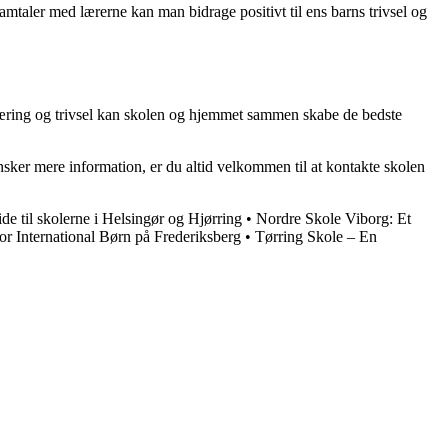
samtaler med lærerne kan man bidrage positivt til ens barns trivsel og
s læring og trivsel kan skolen og hjemmet sammen skabe de bedste
nsker mere information, er du altid velkommen til at kontakte skolen
e til skolerne i Helsingør og Hjørring
•
Nordre Skole Viborg: Et
r International Børn på Frederiksberg
•
Tørring Skole – En