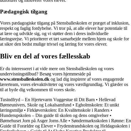
udfordrer og motiverer vores elever.
Pædagogisk tilgang
Vores pædagogiske tilgang på Stensballeskolen er præget af inklusion,
respekt og faglig fordybelse. Vi tror på, at alle elever har potentiale til
at lære og udvikle sig, og vi støtter dem i deres individuelle
læringsrejse. Vi prioriterer et tæt samarbejde mellem hjem og skole for
at sikre den bedst mulige trivsel og læring for vores elever.
Bliv en del af vores fællesskab
Er du interesseret i at vide mere om Stensballeskolen og vores
undervisningstilbud? Besøg vores hjemmeside på
www.stensballeskolen.dk
og lad dig inspirere af vores engagerede
lærerteam, vores elevaktiviteter og vores værdigrundlag. Vi glæder os
til at byde dig velkommen til vores skole.
Tusindfryd – En Hjertevarm Vuggestue til Dit Barn
•
Hellevad
Børneunivers, Skole og Lokalsamfund
•
Egholmskolen: Et unikt
læringsmiljø
•
Firkløverskolen: En Kvalitetsskole i Randers
•
Hunderupskolen – Din guide til skolen og dens omgivelser
•
Børnehuset Jorn på Asger Jorns Alle
•
Søndermarksskolen i Rønne: En
Guide til Forældre og Elever
•
Frydenstrandskolen og Heldagsskolen i