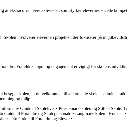
 af ekstracurriculære aktiviteter, som styrker elevernes sociale kompete
olen involverer eleverne i projekter, der fokuserer på miljøbevidsthed,
orældre. Forældres input og engagement er vigtigt for skolens udvikli
 at besøge skolen, er du velkommen til at kontakte skolens administrati
stemning og miljø.
Informativ Guide til Skolelivet
•
Præstemarkskolen og Søften Skole: T
n Guide til Forældre og Skolepersonale
•
Langmarkskolen i Horsens
kilde – En Guide til Forældre og Elever
•