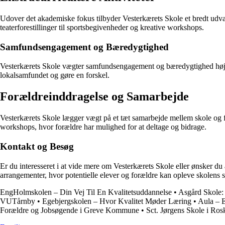
Udover det akademiske fokus tilbyder Vesterkærets Skole et bredt udvalg
teaterforestillinger til sportsbegivenheder og kreative workshops.
Samfundsengagement og Bæredygtighed
Vesterkærets Skole vægter samfundsengagement og bæredygtighed højt. Sk
lokalsamfundet og gøre en forskel.
Forældreinddragelse og Samarbejde
Vesterkærets Skole lægger vægt på et tæt samarbejde mellem skole og f
workshops, hvor forældre har mulighed for at deltage og bidrage.
Kontakt og Besøg
Er du interesseret i at vide mere om Vesterkærets Skole eller ønsker du
arrangementer, hvor potentielle elever og forældre kan opleve skolens 
EngHolmskolen – Din Vej Til En Kvalitetsuddannelse
•
Asgård Skole: 
VUTårnby
•
Egebjergskolen – Hvor Kvalitet Møder Læring
•
Aula – E
Forældre og Jobsøgende i Greve Kommune
•
Sct. Jørgens Skole i Ros