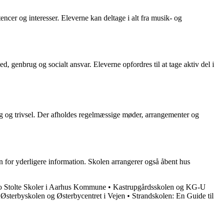
ncer og interesser. Eleverne kan deltage i alt fra musik- og
 genbrug og socialt ansvar. Eleverne opfordres til at tage aktiv del i
ng og trivsel. Der afholdes regelmæssige møder, arrangementer og
on for yderligere information. Skolen arrangerer også åbent hus
o Stolte Skoler i Aarhus Kommune
•
Kastrupgårdsskolen og KG-U
•
Østerbyskolen og Østerbycentret i Vejen
•
Strandskolen: En Guide til