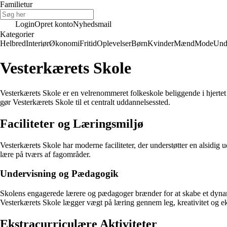
Familietur
Login
Opret konto
Nyhedsmail
Kategorier
Helbred
Interiør
Økonomi
Fritid
Oplevelser
Børn
Kvinder
Mænd
Mode
Und
Vesterkærets Skole
Vesterkærets Skole er en velrenommeret folkeskole beliggende i hjertet a
gør Vesterkærets Skole til et centralt uddannelsessted.
Faciliteter og Læringsmiljø
Vesterkærets Skole har moderne faciliteter, der understøtter en alsidig 
lære på tværs af fagområder.
Undervisning og Pædagogik
Skolens engagerede lærere og pædagoger brænder for at skabe et dynami
Vesterkærets Skole lægger vægt på læring gennem leg, kreativitet og e
Ekstracurriculære Aktiviteter