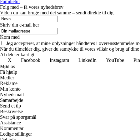
Familietur
Følg med – få vores nyhedsbrev
Viden du kan bruge med det samme – sendt direkte til dig.
Skriv din e-mail her
Kom med
Jeg accepterer, at mine oplysninger håndteres i overensstemmelse m
Når du tilmelder dig, giver du samtykke til vores vilkår og brug af din
At dele er kærligt
X
Facebook
Instagram
LinkedIn
YouTube
Pin
Mød os
Få hjælp
Medier
Reklame
Min konto
Nyhedsmail
Samarbejde
Send et tip
Beskrivelse
Svar på spørgsmål
Assistance
Kommentar
Ledige stillinger
Del info