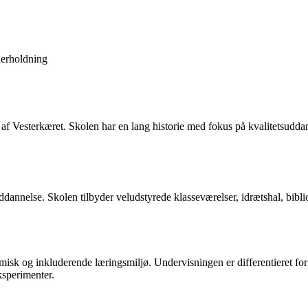
erholdning
f Vesterkæret. Skolen har en lang historie med fokus på kvalitetsuddanne
uddannelse. Skolen tilbyder veludstyrede klasseværelser, idrætshal, bibl
sk og inkluderende læringsmiljø. Undervisningen er differentieret for
ksperimenter.