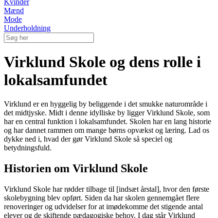
Kvinder
Mænd
Mode
Underholdning
Virklund Skole og dens rolle i
lokalsamfundet
Virklund er en hyggelig by beliggende i det smukke naturområde i
det midtjyske. Midt i denne idylliske by ligger Virklund Skole, som
har en central funktion i lokalsamfundet. Skolen har en lang historie
og har dannet rammen om mange børns opvækst og læring. Lad os
dykke ned i, hvad der gør Virklund Skole så speciel og
betydningsfuld.
Historien om Virklund Skole
Virklund Skole har rødder tilbage til [indsæt årstal], hvor den første
skolebygning blev opført. Siden da har skolen gennemgået flere
renoveringer og udvidelser for at imødekomme det stigende antal
elever og de skiftende pædagogiske behov. I dag står Virklund