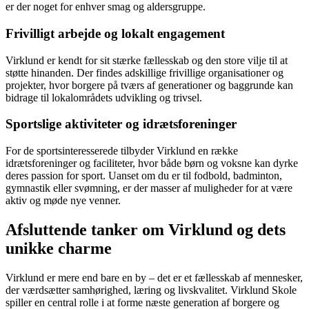
er der noget for enhver smag og aldersgruppe.
Frivilligt arbejde og lokalt engagement
Virklund er kendt for sit stærke fællesskab og den store vilje til at
støtte hinanden. Der findes adskillige frivillige organisationer og
projekter, hvor borgere på tværs af generationer og baggrunde kan
bidrage til lokalområdets udvikling og trivsel.
Sportslige aktiviteter og idrætsforeninger
For de sportsinteresserede tilbyder Virklund en række
idrætsforeninger og faciliteter, hvor både børn og voksne kan dyrke
deres passion for sport. Uanset om du er til fodbold, badminton,
gymnastik eller svømning, er der masser af muligheder for at være
aktiv og møde nye venner.
Afsluttende tanker om Virklund og dets
unikke charme
Virklund er mere end bare en by – det er et fællesskab af mennesker,
der værdsætter samhørighed, læring og livskvalitet. Virklund Skole
spiller en central rolle i at forme næste generation af borgere og