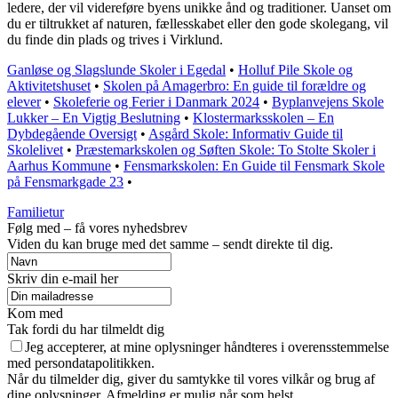
ledere, der vil videreføre byens unikke ånd og traditioner. Uanset om
du er tiltrukket af naturen, fællesskabet eller den gode skolegang, vil
du finde din plads og trives i Virklund.
Ganløse og Slagslunde Skoler i Egedal
•
Holluf Pile Skole og
Aktivitetshuset
•
Skolen på Amagerbro: En guide til forældre og
elever
•
Skoleferie og Ferier i Danmark 2024
•
Byplanvejens Skole
Lukker – En Vigtig Beslutning
•
Klostermarksskolen – En
Dybdegående Oversigt
•
Asgård Skole: Informativ Guide til
Skolelivet
•
Præstemarkskolen og Søften Skole: To Stolte Skoler i
Aarhus Kommune
•
Fensmarkskolen: En Guide til Fensmark Skole
på Fensmarkgade 23
•
Familietur
Følg med – få vores nyhedsbrev
Viden du kan bruge med det samme – sendt direkte til dig.
Skriv din e-mail her
Kom med
Tak fordi du har tilmeldt dig
Jeg accepterer, at mine oplysninger håndteres i overensstemmelse
med persondatapolitikken.
Når du tilmelder dig, giver du samtykke til vores vilkår og brug af
dine oplysninger. Afmelding er mulig når som helst.