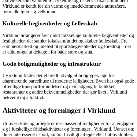
aktiviteter som vandreture, cykelture og fiskeri. Lokalsamfundet i
Virklund er kendt for sin varme og imødekommende atmosfære,
hvor alle føler sig velkomne.
Kulturelle begivenheder og fællesskab
Virklund arrangerer året rundt forskellige kulturelle begivenheder og
festligheder, der samler lokalsamfundet og skaber fællesskab. Fra
sommermarked og julefest til sportsbegivenheder og foredrag – der
er altid noget at deltage i for både store og små.
Gode boligmuligheder og infrastruktur
I Virklund findes der et bredt udvalg af boligtyper, lige fra
charmerende parcelhuse til moderne lejligheder. Byen har også gode
offentlige transportforbindelser og nem adgang til butikker,
restauranter og andre bekvemmeligheder, der gør livet i Virklund
bekvemt og attraktivt.
Aktiviteter og foreninger i Virklund
Udover skole og arbejde er der masser af muligheder for at engagere
sig i forskellige fritidsaktiviteter og foreninger i Virklund. Uanset om
du er interesseret i sport, kultur, frivilligt arbejde eller hobbyklubber,