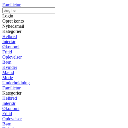
Familietur
Login
Opret konto
Nyhedsmail
Kategorier
Helbred
Interiør
Økonomi
Fritid
Oplevelser
Børn
Kvinder
Mænd
Mode
Underholdning
Familietur
Kategorier
Helbred
Interiør
Økonomi
Fritid
Oplevelser
Børn