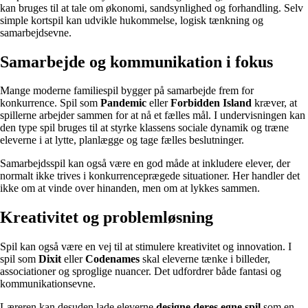
kan bruges til at tale om økonomi, sandsynlighed og forhandling. Selv
simple kortspil kan udvikle hukommelse, logisk tænkning og
samarbejdsevne.
Samarbejde og kommunikation i fokus
Mange moderne familiespil bygger på samarbejde frem for
konkurrence. Spil som
Pandemic
eller
Forbidden Island
kræver, at
spillerne arbejder sammen for at nå et fælles mål. I undervisningen kan
den type spil bruges til at styrke klassens sociale dynamik og træne
eleverne i at lytte, planlægge og tage fælles beslutninger.
Samarbejdsspil kan også være en god måde at inkludere elever, der
normalt ikke trives i konkurrenceprægede situationer. Her handler det
ikke om at vinde over hinanden, men om at lykkes sammen.
Kreativitet og problemløsning
Spil kan også være en vej til at stimulere kreativitet og innovation. I
spil som
Dixit
eller
Codenames
skal eleverne tænke i billeder,
associationer og sproglige nuancer. Det udfordrer både fantasi og
kommunikationsevne.
Læreren kan desuden lade eleverne
designe deres egne spil
som en