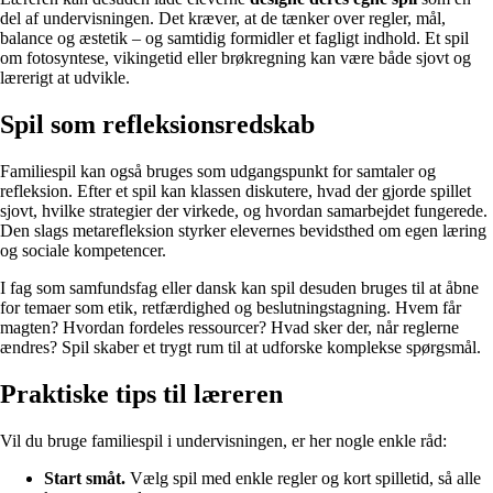
del af undervisningen. Det kræver, at de tænker over regler, mål,
balance og æstetik – og samtidig formidler et fagligt indhold. Et spil
om fotosyntese, vikingetid eller brøkregning kan være både sjovt og
lærerigt at udvikle.
Spil som refleksionsredskab
Familiespil kan også bruges som udgangspunkt for samtaler og
refleksion. Efter et spil kan klassen diskutere, hvad der gjorde spillet
sjovt, hvilke strategier der virkede, og hvordan samarbejdet fungerede.
Den slags metarefleksion styrker elevernes bevidsthed om egen læring
og sociale kompetencer.
I fag som samfundsfag eller dansk kan spil desuden bruges til at åbne
for temaer som etik, retfærdighed og beslutningstagning. Hvem får
magten? Hvordan fordeles ressourcer? Hvad sker der, når reglerne
ændres? Spil skaber et trygt rum til at udforske komplekse spørgsmål.
Praktiske tips til læreren
Vil du bruge familiespil i undervisningen, er her nogle enkle råd:
Start småt.
Vælg spil med enkle regler og kort spilletid, så alle