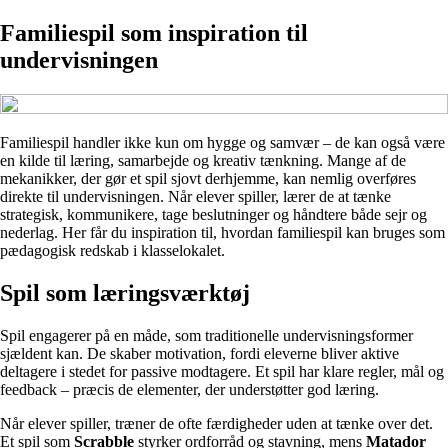
Familiespil som inspiration til
undervisningen
Familiespil handler ikke kun om hygge og samvær – de kan også være
en kilde til læring, samarbejde og kreativ tænkning. Mange af de
mekanikker, der gør et spil sjovt derhjemme, kan nemlig overføres
direkte til undervisningen. Når elever spiller, lærer de at tænke
strategisk, kommunikere, tage beslutninger og håndtere både sejr og
nederlag. Her får du inspiration til, hvordan familiespil kan bruges som
pædagogisk redskab i klasselokalet.
Spil som læringsværktøj
Spil engagerer på en måde, som traditionelle undervisningsformer
sjældent kan. De skaber motivation, fordi eleverne bliver aktive
deltagere i stedet for passive modtagere. Et spil har klare regler, mål og
feedback – præcis de elementer, der understøtter god læring.
Når elever spiller, træner de ofte færdigheder uden at tænke over det.
Et spil som
Scrabble
styrker ordforråd og stavning, mens
Matador