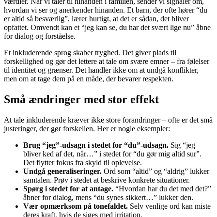
værdier. Når vi taler til hinanden i familien, sender vi signaler om,
hvordan vi ser og anerkender hinanden. Et barn, der ofte hører “du
er altid så besværlig”, lærer hurtigt, at det er sådan, det bliver
opfattet. Omvendt kan et “jeg kan se, du har det svært lige nu” åbne
for dialog og forståelse.
Et inkluderende sprog skaber tryghed. Det giver plads til
forskellighed og gør det lettere at tale om svære emner – fra følelser
til identitet og grænser. Det handler ikke om at undgå konflikter,
men om at tage dem på en måde, der bevarer respekten.
Små ændringer med stor effekt
At tale inkluderende kræver ikke store forandringer – ofte er det små
justeringer, der gør forskellen. Her er nogle eksempler:
Brug “jeg”-udsagn i stedet for “du”-udsagn.
Sig “jeg
bliver ked af det, når…” i stedet for “du gør mig altid sur”.
Det flytter fokus fra skyld til oplevelse.
Undgå generaliseringer.
Ord som “altid” og “aldrig” lukker
samtalen. Prøv i stedet at beskrive konkrete situationer.
Spørg i stedet for at antage.
“Hvordan har du det med det?”
åbner for dialog, mens “du synes sikkert…” lukker den.
Vær opmærksom på tonefaldet.
Selv venlige ord kan miste
deres kraft, hvis de siges med irritation.