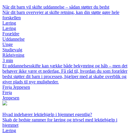
Når dit barn vil skifte uddannelse – sådan støtter du bedst
Når dit barn overvejer at skifte retning, kan din støtte gøre hele
forskellen
Læring
Læring
Forældre
Uddannelse
Unge
Studievalg
Rådgivning
3 min
Et uddannelsesskifte kan vække både bekymring og håb – men det
behøver ikke være et nederlag. Få råd til, hvordan du som forælder
bedst støtter dit barn i processen, hjælper med at skabe overblik og
giver plads til nye muligheder.
Freja Jeppesen
Freja
Jeppesen
Hvad indebærer lektiehjælp i hjemmet egentlig?
Skab de bedste rammer for læring og trivsel med lektiehjælp i
hjemmet
Læring