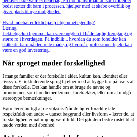
behøver ikke være et nederlag. Få råd til, hvordan du som forælder
bedst støtter dit barn i processen, hjælper med at skabe overblik og
giver plads til nye muligheder.
Hvad indebærer lektiehjælp i hjemmet egentlig?
Læring
Lektiehjælp i hjemmet kan være nøglen til både faglig fremgang og
større ro i hverdagen. Få indblik i, hvordan du som forælder kan
støtte dit barn på den rette måde, og hvornår professionel hjælp kan
være en god investering.
Når sproget møder forskellighed
I mange familier er der forskelle i alder, kultur, køn, identitet eller
livssyn. Et inkluderende sprog hjælper med at bygge bro på tværs af
disse forskelle. Det kan handle om at bruge de navne og
pronominer, som familiemedlemmer foretrækker, eller om at undgå
stereotype bemærkninger.
Børn lærer hurtigt af de voksne. Når de hører forældre tale
respektfuldt om andre – uanset baggrund eller livsform – lærer de, at
forskellighed er naturlig og værdifuld. Det gør dem bedre rustet til at
møde verden med åbenhed.