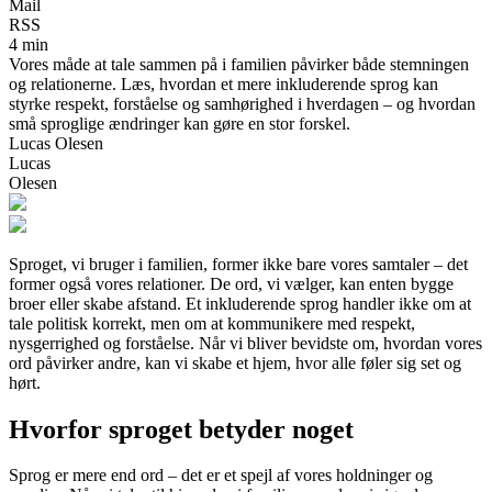
Mail
RSS
4 min
Vores måde at tale sammen på i familien påvirker både stemningen
og relationerne. Læs, hvordan et mere inkluderende sprog kan
styrke respekt, forståelse og samhørighed i hverdagen – og hvordan
små sproglige ændringer kan gøre en stor forskel.
Lucas Olesen
Lucas
Olesen
Sproget, vi bruger i familien, former ikke bare vores samtaler – det
former også vores relationer. De ord, vi vælger, kan enten bygge
broer eller skabe afstand. Et inkluderende sprog handler ikke om at
tale politisk korrekt, men om at kommunikere med respekt,
nysgerrighed og forståelse. Når vi bliver bevidste om, hvordan vores
ord påvirker andre, kan vi skabe et hjem, hvor alle føler sig set og
hørt.
Hvorfor sproget betyder noget
Sprog er mere end ord – det er et spejl af vores holdninger og