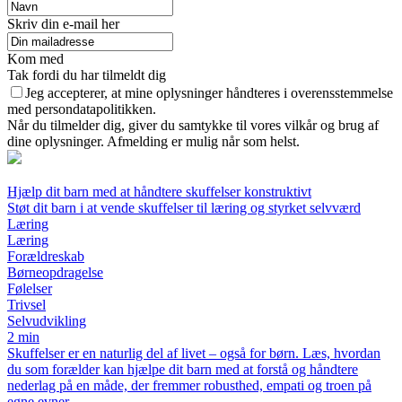
Skriv din e-mail her
Kom med
Tak fordi du har tilmeldt dig
Jeg accepterer, at mine oplysninger håndteres i overensstemmelse
med persondatapolitikken.
Når du tilmelder dig, giver du samtykke til vores vilkår og brug af
dine oplysninger. Afmelding er mulig når som helst.
Hjælp dit barn med at håndtere skuffelser konstruktivt
Støt dit barn i at vende skuffelser til læring og styrket selvværd
Læring
Læring
Forældreskab
Børneopdragelse
Følelser
Trivsel
Selvudvikling
2 min
Skuffelser er en naturlig del af livet – også for børn. Læs, hvordan
du som forælder kan hjælpe dit barn med at forstå og håndtere
nederlag på en måde, der fremmer robusthed, empati og troen på
egne evner.