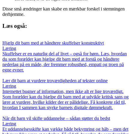
Disse små ændringer kan skabe en mærkbar forskel i stemningen
derhjemme.
Læs også:
Hjælp dit barn med at håndtere skuffelser konstruktivt
Læring
Skuffelser er en naturlig del af livet – også for børn. Læs, hvordan
du som forælder kan hjælpe dit barn med at forstå og håndtere
nederlag på en måde, der fremmer robusthed, empati og troen på
egne evner.
Lær dit barn at vurdere troværdigheden af tekster online
Læring
Internettet bugner af information, men ikke alt er lige troværdigt.
Som forælder kan du hjælpe dit barn med at udvikle kritisk sans og
lære at vurdere, hvilke kilder der er pålidelige. Få konkrete råd til,
hvordan I sammen kan styrke barnets digitale dømmekraft.
Når dit barn vil skifte uddannelse – sådan støtter du bedst
Læring
Et uddannelsesskifte kan vække både bekymring og håb – men det