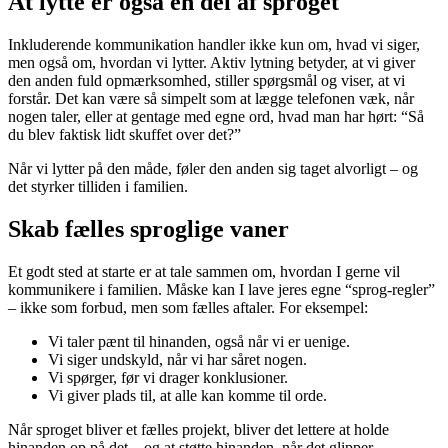
At lytte er også en del af sproget
Inkluderende kommunikation handler ikke kun om, hvad vi siger,
men også om, hvordan vi lytter. Aktiv lytning betyder, at vi giver
den anden fuld opmærksomhed, stiller spørgsmål og viser, at vi
forstår. Det kan være så simpelt som at lægge telefonen væk, når
nogen taler, eller at gentage med egne ord, hvad man har hørt: “Så
du blev faktisk lidt skuffet over det?”
Når vi lytter på den måde, føler den anden sig taget alvorligt – og
det styrker tilliden i familien.
Skab fælles sproglige vaner
Et godt sted at starte er at tale sammen om, hvordan I gerne vil
kommunikere i familien. Måske kan I lave jeres egne “sprog-regler”
– ikke som forbud, men som fælles aftaler. For eksempel:
Vi taler pænt til hinanden, også når vi er uenige.
Vi siger undskyld, når vi har såret nogen.
Vi spørger, før vi drager konklusioner.
Vi giver plads til, at alle kan komme til orde.
Når sproget bliver et fælles projekt, bliver det lettere at holde
hinanden op på det – og at støtte hinanden, når det glipper.