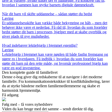
lære at vurdere, hvilke kilder der er pålidelige. Få konkrete råd til,
hvordan I sammen kan styrke barnets digitale dømmekraft.
Når dit barn vil skifte uddannelse – sådan støtter du bedst
Læring
Et uddannelsesskifte kan vække både bekymring og håb – men det
behøver ikke være et nederlag. Få råd til, hvordan du som forælder
bedst støtter dit barn i processen, hjælper med at skabe overblik og
giver plads til nye muligheder.
Hvad indebærer lektiehjælp i hjemmet egentlig?
Læring
Lektiehjælp i hjemmet kan være nøglen til både faglig fremgang og
større ro i hverdagen. Få indblik i, hvordan du som forælder kan
støtte dit barn på den rette måde, og hvornår professionel hjælp kan
være en god investering.
Den komplette guide til familielivet
Denne e-bog giver dig redskaberne til at navigere i det moderne
familieliv. Fra kommunikationsteknikker til konflikthåndtering, lærer
du at styrke båndene mellem familiemedlemmerne og skabe et
harmonisk hjemmemiljø.
Få adgang
Følg med – få vores nyhedsbrev
Viden du kan bruge med det samme – sendt direkte til dig.