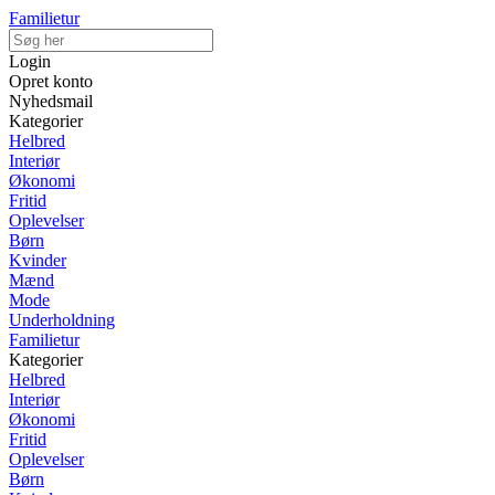
Familietur
Login
Opret konto
Nyhedsmail
Kategorier
Helbred
Interiør
Økonomi
Fritid
Oplevelser
Børn
Kvinder
Mænd
Mode
Underholdning
Familietur
Kategorier
Helbred
Interiør
Økonomi
Fritid
Oplevelser
Børn