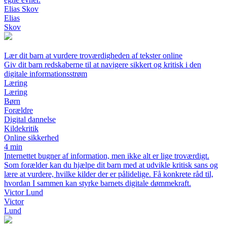
Elias Skov
Elias
Skov
Lær dit barn at vurdere troværdigheden af tekster online
Giv dit barn redskaberne til at navigere sikkert og kritisk i den
digitale informationsstrøm
Læring
Læring
Børn
Forældre
Digital dannelse
Kildekritik
Online sikkerhed
4 min
Internettet bugner af information, men ikke alt er lige troværdigt.
Som forælder kan du hjælpe dit barn med at udvikle kritisk sans og
lære at vurdere, hvilke kilder der er pålidelige. Få konkrete råd til,
hvordan I sammen kan styrke barnets digitale dømmekraft.
Victor Lund
Victor
Lund