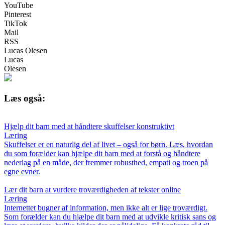
YouTube
Pinterest
TikTok
Mail
RSS
Lucas Olesen
Lucas
Olesen
Læs også:
Hjælp dit barn med at håndtere skuffelser konstruktivt
Læring
Skuffelser er en naturlig del af livet – også for børn. Læs, hvordan
du som forælder kan hjælpe dit barn med at forstå og håndtere
nederlag på en måde, der fremmer robusthed, empati og troen på
egne evner.
Lær dit barn at vurdere troværdigheden af tekster online
Læring
Internettet bugner af information, men ikke alt er lige troværdigt.
Som forælder kan du hjælpe dit barn med at udvikle kritisk sans og