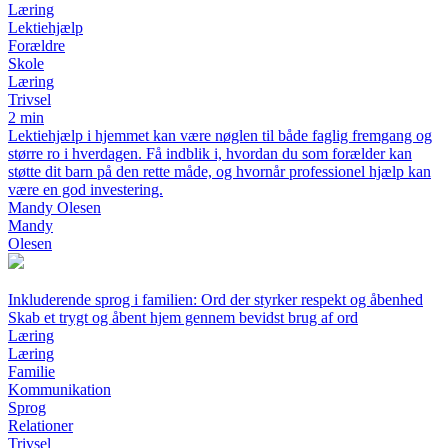
Læring
Lektiehjælp
Forældre
Skole
Læring
Trivsel
2 min
Lektiehjælp i hjemmet kan være nøglen til både faglig fremgang og
større ro i hverdagen. Få indblik i, hvordan du som forælder kan
støtte dit barn på den rette måde, og hvornår professionel hjælp kan
være en god investering.
Mandy Olesen
Mandy
Olesen
Inkluderende sprog i familien: Ord der styrker respekt og åbenhed
Skab et trygt og åbent hjem gennem bevidst brug af ord
Læring
Læring
Familie
Kommunikation
Sprog
Relationer
Trivsel