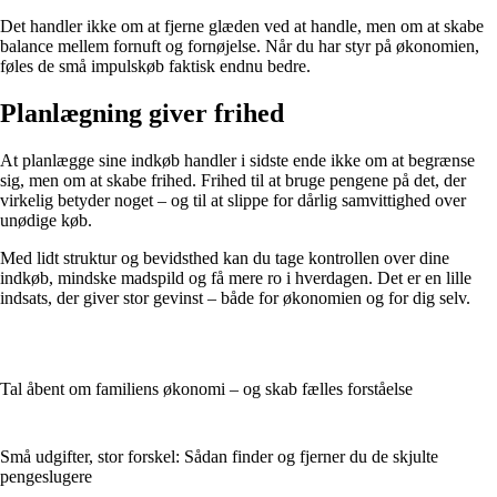
Det handler ikke om at fjerne glæden ved at handle, men om at skabe
balance mellem fornuft og fornøjelse. Når du har styr på økonomien,
føles de små impulskøb faktisk endnu bedre.
Planlægning giver frihed
At planlægge sine indkøb handler i sidste ende ikke om at begrænse
sig, men om at skabe frihed. Frihed til at bruge pengene på det, der
virkelig betyder noget – og til at slippe for dårlig samvittighed over
unødige køb.
Med lidt struktur og bevidsthed kan du tage kontrollen over dine
indkøb, mindske madspild og få mere ro i hverdagen. Det er en lille
indsats, der giver stor gevinst – både for økonomien og for dig selv.
Tal åbent om familiens økonomi – og skab fælles forståelse
Små udgifter, stor forskel: Sådan finder og fjerner du de skjulte
pengeslugere