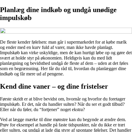
Planlæg dine indkøb og undgå unødige
impulskøb
De fleste kender følelsen: man går i supermarkedet for at købe mælk
og ender med en kurv fuld af varer, man ikke havde planlagt.
Impulskøb kan virke uskyldige, men de kan hurtigt løbe op og gøre det
svært at holde styr på økonomien. Heldigvis kan du med lidt
planlægning og bevidsthed undgå de fleste af dem – uden at det føles
som en begrænsning. Her får du råd til, hvordan du planlægger dine
indkøb og får mere ud af pengene.
Kend dine vaner – og dine fristelser
Første skridt er at blive bevidst om, hvornår og hvorfor du foretager
impulskøb. Er det, når du handler sulten? Når du ser et godt tilbud?
Eller når du føler, du “fortjener” noget ekstra?
Ved at lægge mærke til dine mønstre kan du begynde at ændre dem.
Prøv for eksempel at handle på faste tidspunkter, når du ikke er træt
eller sulten, og undgå at lade dig styre af spontane følelser. Det handler