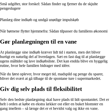
Små udgifter, stor forskel: Sådan finder og fjerner du de skjulte
pengeslugere
Planlæg dine indkøb og undgå unødige impulskøb
Når børnene flytter hjemmefra: Sådan tilpasser du familiens økonomi
Gør planlægningen til en vane
At planlægge sine indkøb kræver lidt tid i starten, men det bliver
hurtigt en naturlig del af hverdagen. Sæt en fast dag til at planlægge
ugens måltider og lave indkøbsliste. Det kan endda blive en hyggelig
rutine, hvor hele familien bidrager med idéer.
Når du først oplever, hvor meget tid, madspild og penge du sparer,
bliver det svært at gå tilbage til de spontane ture i supermarkedet.
Giv dig selv plads til fleksibilitet
Selv den bedste planlægning skal have plads til lidt spontanitet. Det er
helt i orden at købe en ekstra lækker ost eller en buket blomster en
gang imellem – så længe det er et bevidst valg og ikke en vane.