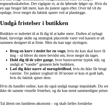
regnearksskabelon. Det vigtigste er, at du løbende følger op. Hvis du
en uge bruger lidt mere, kan du justere ugen efter. Over tid vil du
opdage, hvor meget du faktisk sparer ved at planlægge.
Undgå fristelser i butikken
Butikker er indrettet til at få dig til at købe mere. Duften af nybagt
brød, farverige skilte og strategisk placerede varer ved kassen er alt
sammen designet til at friste. Men du kan tage styringen.
Brug en kurv i stedet for en vogn
, hvis du kun skal have få
ting – så bliver du mere bevidst om, hvor meget du tager.
Hold dig til de ydre gange
, hvor basisvarerne typisk står, og
undgå at “vandre” gennem hele butikken.
Lad dig ikke narre af mængdetilbud
, hvis du ikke får brugt
varerne. Tre pakker yoghurt til 30 kroner er kun et godt køb,
hvis du faktisk spiser dem.
Hvis du handler online, kan du også undgå mange impulskøb. Du ser
ikke de samme visuelle fristelser, og du kan nemt sammenligne priser.
Tal åbent om familiens økonomi – og skab fælles forståelse