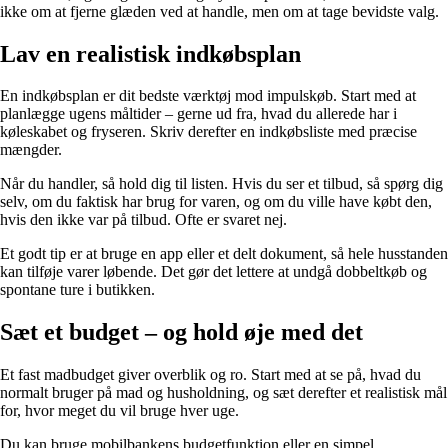
ikke om at fjerne glæden ved at handle, men om at tage bevidste valg.
Lav en realistisk indkøbsplan
En indkøbsplan er dit bedste værktøj mod impulskøb. Start med at
planlægge ugens måltider – gerne ud fra, hvad du allerede har i
køleskabet og fryseren. Skriv derefter en indkøbsliste med præcise
mængder.
Når du handler, så hold dig til listen. Hvis du ser et tilbud, så spørg dig
selv, om du faktisk har brug for varen, og om du ville have købt den,
hvis den ikke var på tilbud. Ofte er svaret nej.
Et godt tip er at bruge en app eller et delt dokument, så hele husstanden
kan tilføje varer løbende. Det gør det lettere at undgå dobbeltkøb og
spontane ture i butikken.
Sæt et budget – og hold øje med det
Et fast madbudget giver overblik og ro. Start med at se på, hvad du
normalt bruger på mad og husholdning, og sæt derefter et realistisk mål
for, hvor meget du vil bruge hver uge.
Du kan bruge mobilbankens budgetfunktion eller en simpel